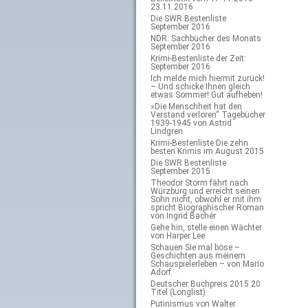
23.11.2016
Die SWR Bestenliste
September 2016
NDR: Sachbücher des Monats
September 2016
Krimi-Bestenliste der Zeit:
September 2016
Ich melde mich hiermit zurück!
– Und schicke Ihnen gleich
etwas Sommer! Gut aufheben!
»Die Menschheit hat den
Verstand verloren“ Tagebücher
1939-1945 von Astrid
Lindgren
Krimi-Bestenliste Die zehn
besten Krimis im August 2015
Die SWR Bestenliste
September 2015
Theodor Storm fährt nach
Würzburg und erreicht seinen
Sohn nicht, obwohl er mit ihm
spricht Biographischer Roman
von Ingrid Bachér
Gehe hin, stelle einen Wächter
von Harper Lee
Schauen Sie mal böse –
Geschichten aus meinem
Schauspielerleben – von Mario
Adorf
Deutscher Buchpreis 2015 20
Titel (Longlist)
Putinismus von Walter