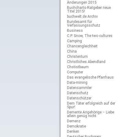
Änderungen 2015
Buchcharts-Ratgeber neue
Titel 2015!
buchwelt.de Archiv
Bundesamt für
Verfassungsschutz
Business
C.P. Snow, The two cultures
Camping
Chancengleichheit
China
Christentum
Christliches Abendland
Chstistbaum
Computer
Das evangelische Pfarrhaus
Data-mining
Datensammler
Datenschutz
Datenschützer
Dem Täter erfolgreich auf der
Spur!
Demente Angehörige – Liebe
allein genüg nicht
Demenz
Demokratie
Denken
Deutscher Buchpreis