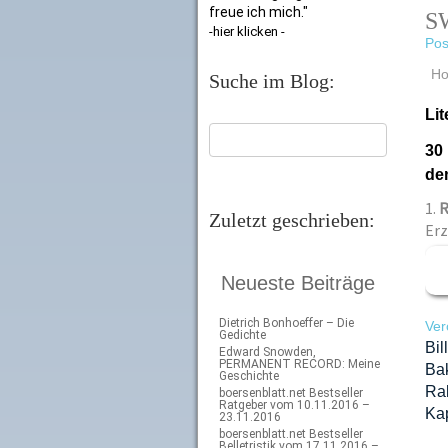
freue ich mich."
SW
-hier klicken -
Pos
H
Suche im Blog:
Li
30 
de
1.
Zuletzt geschrieben:
Er
Neueste Beiträge
Dietrich Bonhoeffer – Die
Ver
Gedichte
Bil
Edward Snowden,
PERMANENT RECORD: Meine
Ba
Geschichte
Ra
boersenblatt.net Bestseller
Ratgeber vom 10.11.2016 –
Kap
23.11.2016
boersenblatt.net Bestseller
Belletristik vom 17.11.2016 –