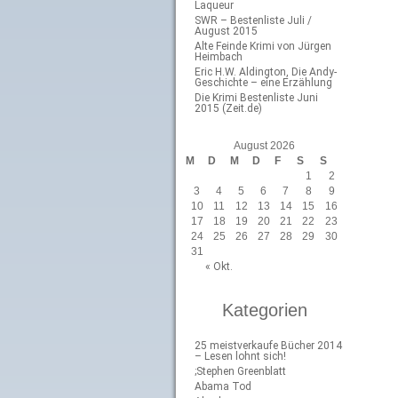
Laqueur
SWR – Bestenliste Juli /
August 2015
Alte Feinde Krimi von Jürgen
Heimbach
Eric H.W. Aldington, Die Andy-
Geschichte – eine Erzählung
Die Krimi Bestenliste Juni
2015 (Zeit.de)
August 2026
M
D
M
D
F
S
S
1
2
3
4
5
6
7
8
9
10
11
12
13
14
15
16
17
18
19
20
21
22
23
24
25
26
27
28
29
30
31
« Okt.
Kategorien
25 meistverkaufe Bücher 2014
– Lesen lohnt sich!
;Stephen Greenblatt
Abama Tod