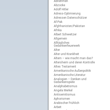
Abnehmen
Abzocke
Adolf Hitler
Adress-Optimierung
Adressen Datenschützer
Af-Pak
Afghhanisten/Pakistan
Afrika
Albert Schweitzer
Allgemein
Alltägliches
Gedankenfeuerwerk
Alter
Alter und Krankheit
Altern – wie macht man das?
Altersheim und deren Kontrolle
Altes Testament
Amerikanische Außenpolitik
Amerikanische Literatur
Analogien – Denken und
Gedankenspiele
Analphabetismus
Angela Merkel
Antisemitismus
Aphorismen
Arabischer Frühlich
Arbeit