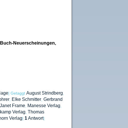
ier Buch-Neuerscheinungen,
lage
August Strindberg
|
Getaggt
,
ohrer
Elke Schmitter
Gerbrand
,
,
Janet Frame
Manesse Verlag
,
,
kamp Verlag
Thomas
,
orn Verlag
1
Antwort
|
|