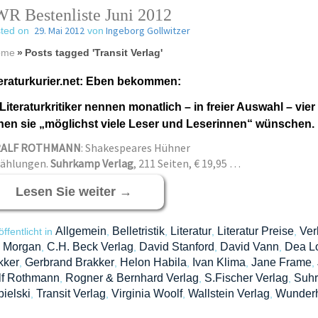
R Bestenliste Juni 2012
29. Mai 2012
Ingeborg Gollwitzer
ted on
von
ome
»
Posts tagged 'Transit Verlag'
teraturkurier.net: Eben bekommen:
Literaturkritiker nennen monatlich – in freier Auswahl – v
nen sie „möglichst viele Leser und Leserinnen“ wünschen.
RALF ROTHMANN
: Shakespeares Hühner
zählungen.
Suhrkamp Verlag
, 211 Seiten, € 19,95 …
Lesen Sie weiter
→
Allgemein
Belletristik
Literatur
Literatur Preise
Ver
öffentlicht in
,
,
,
,
l Morgan
C.H. Beck Verlag
David Stanford
David Vann
Dea L
,
,
,
,
kker
Gerbrand Brakker
Helon Habila
Ivan Klima
Jane Frame
,
,
,
,
,
lf Rothmann
Rogner & Bernhard Verlag
S.Fischer Verlag
Suhr
,
,
,
ielski
Transit Verlag
Virginia Woolf
Wallstein Verlag
Wunderh
,
,
,
,