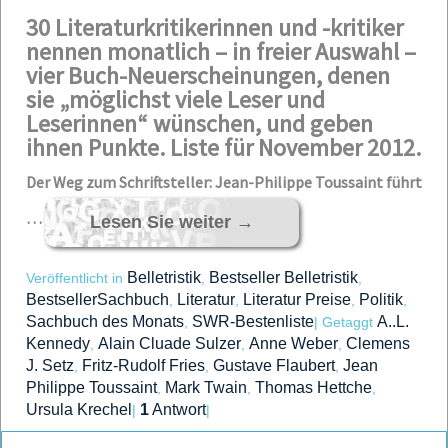
30 Literaturkritikerinnen und -kritiker
nennen monatlich – in freier Auswahl –
vier Buch-Neuerscheinungen, denen
sie „möglichst viele Leser und
Leserinnen“ wünschen, und geben
ihnen Punkte. Liste für November 2012.
Der Weg zum Schriftsteller: Jean-Philippe Toussaint führt
…
Lesen Sie weiter
→
Belletristik
Bestseller Belletristik
Veröffentlicht in
,
,
BestsellerSachbuch
Literatur
Literatur Preise
Politik
,
,
,
,
Sachbuch des Monats
SWR-Bestenliste
A..L.
,
|
Getaggt
Kennedy
Alain Cluade Sulzer
Anne Weber
Clemens
,
,
,
J. Setz
Fritz-Rudolf Fries
Gustave Flaubert
Jean
,
,
,
Philippe Toussaint
Mark Twain
Thomas Hettche
,
,
,
Ursula Krechel
1
Antwort
|
|