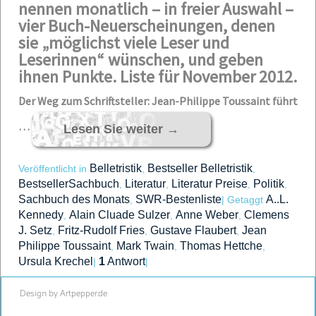
nennen monatlich – in freier Auswahl –
vier Buch-Neuerscheinungen, denen
sie „möglichst viele Leser und
Leserinnen“ wünschen, und geben
ihnen Punkte. Liste für November 2012.
Der Weg zum Schriftsteller: Jean-Philippe Toussaint führt
…
Lesen Sie weiter
→
Belletristik
Bestseller Belletristik
Veröffentlicht in
,
,
BestsellerSachbuch
Literatur
Literatur Preise
Politik
,
,
,
,
Sachbuch des Monats
SWR-Bestenliste
A..L.
,
|
Getaggt
Kennedy
Alain Cluade Sulzer
Anne Weber
Clemens
,
,
,
J. Setz
Fritz-Rudolf Fries
Gustave Flaubert
Jean
,
,
,
Philippe Toussaint
Mark Twain
Thomas Hettche
,
,
,
Ursula Krechel
1
Antwort
|
|
Design by Artpepper.de