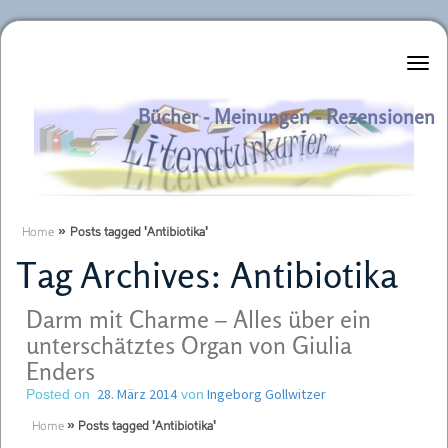
Literaturkurier.net
Bücher - Meinungen - Rezensionen
Home
»
Posts tagged 'Antibiotika'
Tag Archives:
Antibiotika
Darm mit Charme – Alles über ein
unterschätztes Organ von Giulia
Enders
28. März 2014
Ingeborg Gollwitzer
Posted on
von
Home
»
Posts tagged 'Antibiotika'