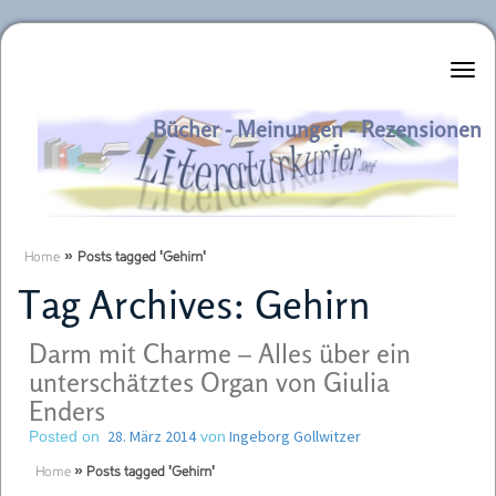
Literaturkurier.net
Bücher - Meinungen - Rezensionen
Home
»
Posts tagged 'Gehirn'
Tag Archives:
Gehirn
Darm mit Charme – Alles über ein
unterschätztes Organ von Giulia
Enders
28. März 2014
Ingeborg Gollwitzer
Posted on
von
Home
»
Posts tagged 'Gehirn'