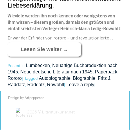
Liebeserklärung.
Wieviele werden ihn noch kennen oder wenigstens von
ihm wissen – diesem großen, damals den größten und
einfallsreichsten Verleger Heinrich-Maria Ledig-Rowohlt.
Er war der Erfinder von rororo – und revolutionierte …
Lesen Sie weiter
→
Lumbecken
Neuartige Buchproduktion nach
Posted in
,
1945
Neue deutsche Literatur nach 1945
Paperback
,
,
,
Rororo
Autobiographie
Biographie
Fritz J.
|
Tagged
,
,
Raddatz
Raddatz
Rowohlt
Leave a reply
,
,
|
|
Design by Artpepper.de
2026 © Literaturkurier.net