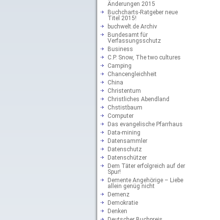
Änderungen 2015
Buchcharts-Ratgeber neue
Titel 2015!
buchwelt.de Archiv
Bundesamt für
Verfassungsschutz
Business
C.P. Snow, The two cultures
Camping
Chancengleichheit
China
Christentum
Christliches Abendland
Chstistbaum
Computer
Das evangelische Pfarrhaus
Data-mining
Datensammler
Datenschutz
Datenschützer
Dem Täter erfolgreich auf der
Spur!
Demente Angehörige – Liebe
allein genüg nicht
Demenz
Demokratie
Denken
Deutscher Buchpreis