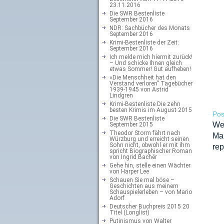
23.11.2016
Die SWR Bestenliste
September 2016
NDR: Sachbücher des Monats
September 2016
Krimi-Bestenliste der Zeit:
September 2016
Ich melde mich hiermit zurück!
– Und schicke Ihnen gleich
etwas Sommer! Gut aufheben!
»Die Menschheit hat den
Verstand verloren” Tagebücher
1939-1945 von Astrid
Lindgren
Krimi-Bestenliste Die zehn
besten Krimis im August 2015
Pos
Die SWR Bestenliste
We
September 2015
Theodor Storm fährt nach
Ma
Würzburg und erreicht seinen
Sohn nicht, obwohl er mit ihm
rep
spricht Biographischer Roman
von Ingrid Bachér
Gehe hin, stelle einen Wächter
von Harper Lee
Schauen Sie mal böse –
Geschichten aus meinem
Schauspielerleben – von Mario
Adorf
Deutscher Buchpreis 2015 20
Titel (Longlist)
Putinismus von Walter