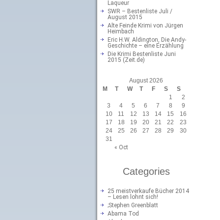
Laqueur
SWR – Bestenliste Juli /
August 2015
Alte Feinde Krimi von Jürgen
Heimbach
Eric H.W. Aldington, Die Andy-
Geschichte – eine Erzählung
Die Krimi Bestenliste Juni
2015 (Zeit.de)
August 2026
M
T
W
T
F
S
S
1
2
3
4
5
6
7
8
9
10
11
12
13
14
15
16
17
18
19
20
21
22
23
24
25
26
27
28
29
30
31
« Oct
Categories
25 meistverkaufe Bücher 2014
– Lesen lohnt sich!
;Stephen Greenblatt
Abama Tod