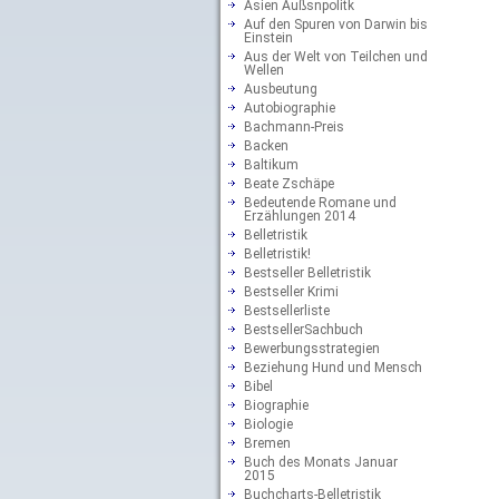
Asien Außsnpolitk
Auf den Spuren von Darwin bis
Einstein
Aus der Welt von Teilchen und
Wellen
Ausbeutung
Autobiographie
Bachmann-Preis
Backen
Baltikum
Beate Zschäpe
Bedeutende Romane und
Erzählungen 2014
Belletristik
Belletristik!
Bestseller Belletristik
Bestseller Krimi
Bestsellerliste
BestsellerSachbuch
Bewerbungsstrategien
Beziehung Hund und Mensch
Bibel
Biographie
Biologie
Bremen
Buch des Monats Januar
2015
Buchcharts-Belletristik