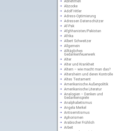
Abnehmen
Abzocke
Adolf Hitler
Adress-Optimierung
Adressen Datenschützer
Af-Pak
Afghhanisten/Pakistan
Afrika
Albert Schweitzer
Allgemein
Alltägliches
Gedankenfeuerwerk
Alter
Alter und Krankheit
Altern – wie macht man das?
Altersheim und deren Kontrolle
Altes Testament
Amerikanische Außenpolitik
Amerikanische Literatur
Analogien – Denken und
Gedankenspiele
Analphabetismus
Angela Merkel
Antisemitismus
Aphorismen
Arabischer Frühlich
Arbeit