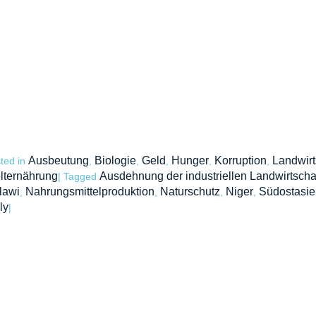
Ausbeutung
Biologie
Geld
Hunger
Korruption
Landwirt
ted in
,
,
,
,
,
lternährung
Ausdehnung der industriellen Landwirtschaft
|
Tagged
lawi
Nahrungsmittelproduktion
Naturschutz
Niger
Südostasie
,
,
,
,
ly
|