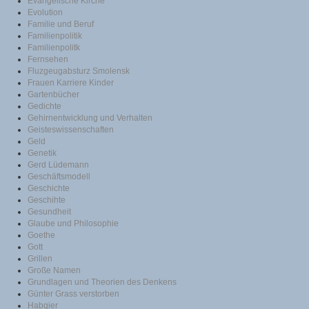
Evangelische Kirche
Evolution
Familie und Beruf
Familienpolitik
Familienpolitk
Fernsehen
Fluzgeugabsturz Smolensk
Frauen Karriere Kinder
Gartenbücher
Gedichte
Gehirnentwicklung und Verhalten
Geisteswissenschaften
Geld
Genetik
Gerd Lüdemann
Geschäftsmodell
Geschichte
Geschihte
Gesundheit
Glaube und Philosophie
Goethe
Gott
Grillen
Große Namen
Grundlagen und Theorien des Denkens
Günter Grass verstorben
Habgier