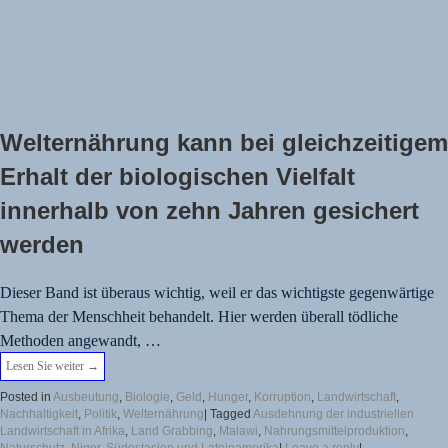
Welternährung kann bei gleichzeitigem
Erhalt der biologischen Vielfalt
innerhalb von zehn Jahren gesichert
werden
Dieser Band ist überaus wichtig, weil er das wichtigste gegenwärtige
Thema der Menschheit behandelt. Hier werden überall tödliche
Methoden angewandt, …
Lesen Sie weiter
→
Posted in
Ausbeutung
,
Biologie
,
Geld
,
Hunger
,
Korruption
,
Landwirtschaft
,
Nachhaltigkeit
,
Politik
,
Welternährung
|
Tagged
Ausdehnung der industriellen
Landwirtschaft in Afrika
,
Land Grabbing
,
Malawi
,
Nahrungsmittelproduktion
,