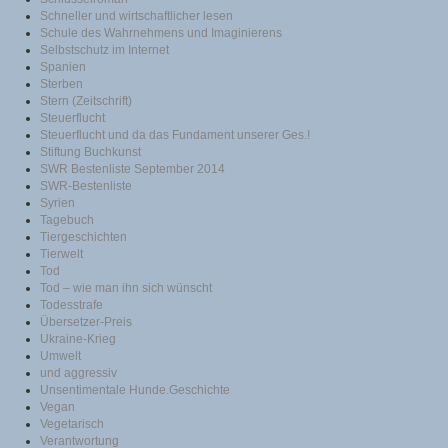
Schneller und wirtschaftlicher lesen
Schule des Wahrnehmens und Imaginierens
Selbstschutz im Internet
Spanien
Sterben
Stern (Zeitschrift)
Steuerflucht
Steuerflucht und da das Fundament unserer Ges.!
Stiftung Buchkunst
SWR Bestenliste September 2014
SWR-Bestenliste
Syrien
Tagebuch
Tiergeschichten
Tierwelt
Tod
Tod – wie man ihn sich wünscht
Todesstrafe
Übersetzer-Preis
Ukraine-Krieg
Umwelt
und aggressiv
Unsentimentale Hunde.Geschichte
Vegan
Vegetarisch
Verantwortung