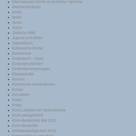
Internationale Krimis in deutscher Sprache
Internet-Klickspur
Ironie
Israel
Jesus
Juden
Jüdische Welt
Jugend und Altern
Jugendbuch
Katholische Kirche
Kinderbuch
Kinderbuch – Autor
Kindergeschichten
Kindheitserinnerungen
Klimawandel
Kochen
Kommende Generationen
Kongo
Korruption
Krebs
Krieg
Krimi Lesetips der Spitzenklasse
Krimi preisgekrönt!
Krimi-Bestenliste Mai 2015
Krimi-Bestseller
Krimibestenliste April 2015
Kriminalfälle in aller Welt