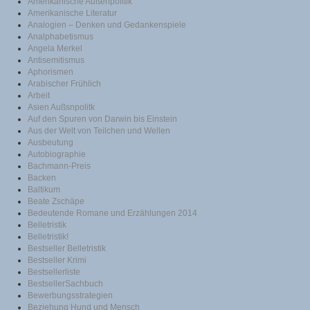
Amerikanische Außenpolitik
Amerikanische Literatur
Analogien – Denken und Gedankenspiele
Analphabetismus
Angela Merkel
Antisemitismus
Aphorismen
Arabischer Frühlich
Arbeit
Asien Außsnpolitk
Auf den Spuren von Darwin bis Einstein
Aus der Welt von Teilchen und Wellen
Ausbeutung
Autobiographie
Bachmann-Preis
Backen
Baltikum
Beate Zschäpe
Bedeutende Romane und Erzählungen 2014
Belletristik
Belletristik!
Bestseller Belletristik
Bestseller Krimi
Bestsellerliste
BestsellerSachbuch
Bewerbungsstrategien
Beziehung Hund und Mensch