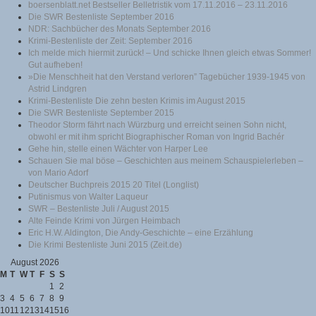
boersenblatt.net Bestseller Belletristik vom 17.11.2016 – 23.11.2016
Die SWR Bestenliste September 2016
NDR: Sachbücher des Monats September 2016
Krimi-Bestenliste der Zeit: September 2016
Ich melde mich hiermit zurück! – Und schicke Ihnen gleich etwas Sommer!
Gut aufheben!
»Die Menschheit hat den Verstand verloren” Tagebücher 1939-1945 von
Astrid Lindgren
Krimi-Bestenliste Die zehn besten Krimis im August 2015
Die SWR Bestenliste September 2015
Theodor Storm fährt nach Würzburg und erreicht seinen Sohn nicht,
obwohl er mit ihm spricht Biographischer Roman von Ingrid Bachér
Gehe hin, stelle einen Wächter von Harper Lee
Schauen Sie mal böse – Geschichten aus meinem Schauspielerleben –
von Mario Adorf
Deutscher Buchpreis 2015 20 Titel (Longlist)
Putinismus von Walter Laqueur
SWR – Bestenliste Juli / August 2015
Alte Feinde Krimi von Jürgen Heimbach
Eric H.W. Aldington, Die Andy-Geschichte – eine Erzählung
Die Krimi Bestenliste Juni 2015 (Zeit.de)
August 2026
M
T
W
T
F
S
S
1
2
3
4
5
6
7
8
9
10
11
12
13
14
15
16