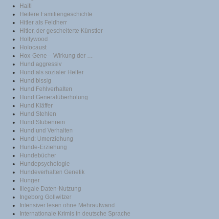
Haiti
Heitere Familiengeschichte
Hitler als Feldherr
Hitler, der gescheiterte Künstler
Hollywood
Holocaust
Hox-Gene – Wirkung der …
Hund aggressiv
Hund als sozialer Helfer
Hund bissig
Hund Fehlverhalten
Hund Generalüberholung
Hund Kläffer
Hund Stehlen
Hund Stubenrein
Hund und Verhalten
Hund: Umerziehung
Hunde-Erziehung
Hundebücher
Hundepsychologie
Hundeverhalten Genetik
Hunger
Illegale Daten-Nutzung
Ingeborg Gollwitzer
Intensiver lesen ohne Mehraufwand
Internationale Krimis in deutsche Sprache