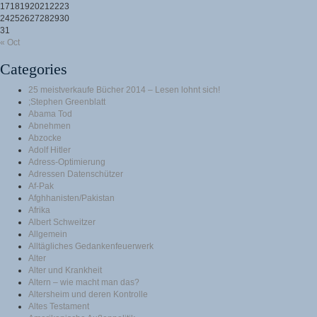
17
18
19
20
21
22
23
24
25
26
27
28
29
30
31
« Oct
Categories
25 meistverkaufe Bücher 2014 – Lesen lohnt sich!
;Stephen Greenblatt
Abama Tod
Abnehmen
Abzocke
Adolf Hitler
Adress-Optimierung
Adressen Datenschützer
Af-Pak
Afghhanisten/Pakistan
Afrika
Albert Schweitzer
Allgemein
Alltägliches Gedankenfeuerwerk
Alter
Alter und Krankheit
Altern – wie macht man das?
Altersheim und deren Kontrolle
Altes Testament