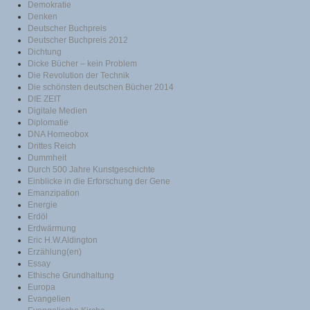
Demokratie
Denken
Deutscher Buchpreis
Deutscher Buchpreis 2012
Dichtung
Dicke Bücher – kein Problem
Die Revolution der Technik
Die schönsten deutschen Bücher 2014
DIE ZEIT
Digitale Medien
Diplomatie
DNA Homeobox
Drittes Reich
Dummheit
Durch 500 Jahre Kunstgeschichte
Einblicke in die Erforschung der Gene
Emanzipation
Energie
Erdöl
Erdwärmung
Eric H.W.Aldington
Erzählung(en)
Essay
Ethische Grundhaltung
Europa
Evangelien