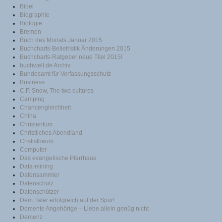
Bibel
Biographie
Biologie
Bremen
Buch des Monats Januar 2015
Buchcharts-Belletristik Änderungen 2015
Buchcharts-Ratgeber neue Titel 2015!
buchwelt.de Archiv
Bundesamt für Verfassungsschutz
Business
C.P. Snow, The two cultures
Camping
Chancengleichheit
China
Christentum
Christliches Abendland
Chstistbaum
Computer
Das evangelische Pfarrhaus
Data-mining
Datensammler
Datenschutz
Datenschützer
Dem Täter erfolgreich auf der Spur!
Demente Angehörige – Liebe allein genüg nicht
Demenz