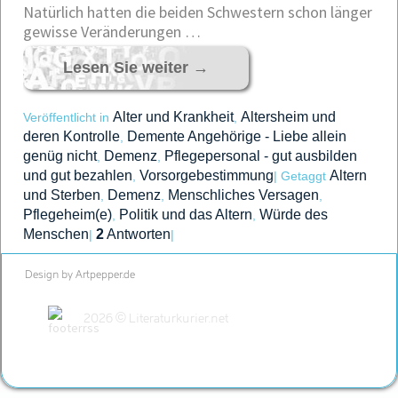
Natürlich hatten die beiden Schwestern schon länger
gewisse Veränderungen …
Lesen Sie weiter
→
Alter und Krankheit
Altersheim und
Veröffentlicht in
,
deren Kontrolle
Demente Angehörige - Liebe allein
,
genüg nicht
Demenz
Pflegepersonal - gut ausbilden
,
,
und gut bezahlen
Vorsorgebestimmung
Altern
,
|
Getaggt
und Sterben
Demenz
Menschliches Versagen
,
,
,
Pflegeheim(e)
Politik und das Altern
Würde des
,
,
Menschen
2
Antworten
|
|
Design by Artpepper.de
2026 © Literaturkurier.net