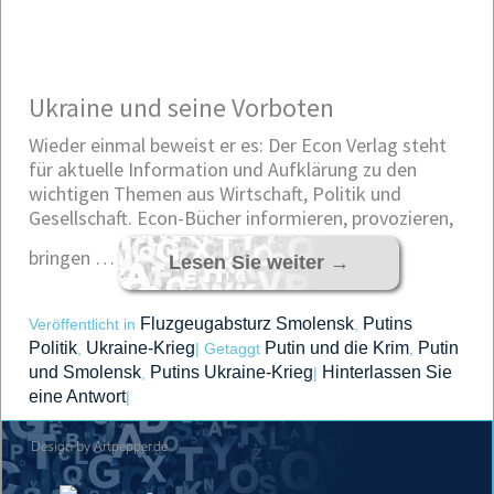
Ukraine und seine Vorboten
Wieder einmal beweist er es: Der Econ Verlag steht
für aktuelle Information und Aufklärung zu den
wichtigen Themen aus Wirtschaft, Politik und
Gesellschaft. Econ-Bücher informieren, provozieren,
bringen …
Lesen Sie weiter
→
Fluzgeugabsturz Smolensk
Putins
Veröffentlicht in
,
Politik
Ukraine-Krieg
Putin und die Krim
Putin
,
|
Getaggt
,
und Smolensk
Putins Ukraine-Krieg
Hinterlassen Sie
,
|
eine Antwort
|
Design by Artpepper.de