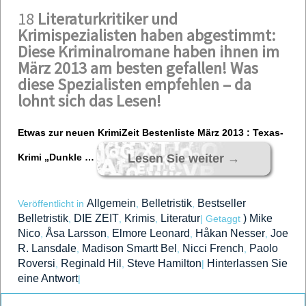
18
Literaturkritiker und
Krimispezialisten haben abgestimmt:
Diese Kriminalromane haben ihnen im
März 2013 am besten gefallen! Was
diese Spezialisten empfehlen – da
lohnt sich das Lesen!
Etwas zur neuen KrimiZeit Bestenliste März 2013 : Texas-
Lesen Sie weiter
→
Krimi „Dunkle …
Allgemein
Belletristik
Bestseller
Veröffentlicht in
,
,
Belletristik
DIE ZEIT
Krimis
Literatur
) Mike
,
,
,
|
Getaggt
Nico
Åsa Larsson
Elmore Leonard
Håkan Nesser
Joe
,
,
,
,
R. Lansdale
Madison Smartt Bel
Nicci French
Paolo
,
,
,
Roversi
Reginald Hil
Steve Hamilton
Hinterlassen Sie
,
,
|
eine Antwort
|