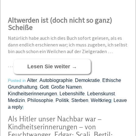
Altwerden ist (doch nicht so ganz)
Scheiße
Natürlich habe auch ich dies Buch sofort gelesen, als es
dann endlich erschienen war; ich muss zugeben, ich selbst
bin auch schon ein Weilchen auf der Zielgeraden …
…
Lesen Sie weiter
→
Alter
Autobiographie
Demokratie
Ethische
Posted in
,
,
,
Grundhaltung
Gott
Große Namen
,
,
,
Kindheitserinnerungen
Lebenshilfe
Lebenskunst
,
,
,
Medizin
Philosophie
Politik
Sterben
Weltkrieg
Leave
,
,
,
,
|
a reply
|
Als Hitler unser Nachbar war –
Kindheitserinnerungen – von
Feuchtwanger, Edgar; Scali, Bertil;