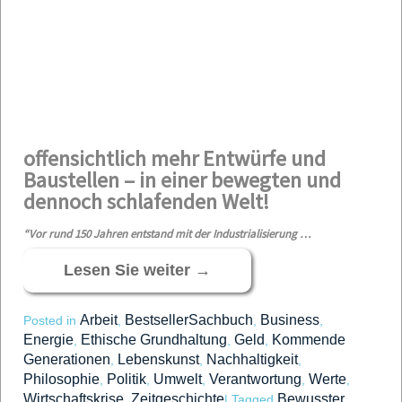
offensichtlich mehr Entwürfe und
Baustellen – in einer bewegten und
dennoch schlafenden Welt!
“Vor rund 150 Jahren entstand mit der Industrialisierung …
Lesen Sie weiter
→
Arbeit
BestsellerSachbuch
Business
Posted in
,
,
,
Energie
Ethische Grundhaltung
Geld
Kommende
,
,
,
Generationen
Lebenskunst
Nachhaltigkeit
,
,
,
Philosophie
Politik
Umwelt
Verantwortung
Werte
,
,
,
,
,
Wirtschaftskrise
Zeitgeschichte
Bewusster
,
|
Tagged