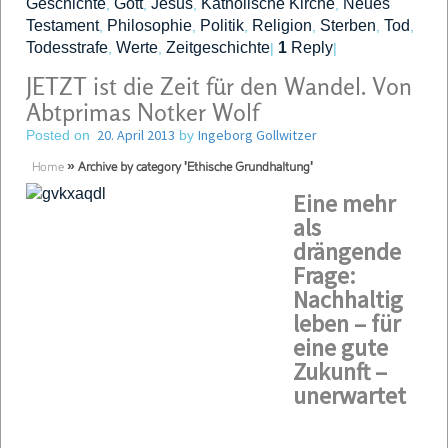
Geschichte
Gott
Jesus
Katholische Kirche
Neues
,
,
,
,
Testament
Philosophie
Politik
Religion
Sterben
Tod
,
,
,
,
,
,
Todesstrafe
Werte
Zeitgeschichte
1
Reply
,
,
|
|
JETZT ist die Zeit für den Wandel. Von
Abtprimas Notker Wolf
20. April 2013
Ingeborg Gollwitzer
Posted on
by
Home
»
Archive by category 'Ethische Grundhaltung'
Eine mehr
als
drängende
Frage:
Nachhaltig
leben – für
eine gute
Zukunft –
unerwartet