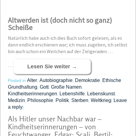
Altwerden ist (doch nicht so ganz)
Scheiße
Natürlich habe auch ich dies Buch sofort gelesen, als es
dann endlich erschienen war; ich muss zugeben, ich selbst
bin auch schon ein Weilchen auf der Zielgeraden …
…
Lesen Sie weiter
→
Alter
Autobiographie
Demokratie
Ethische
Posted in
,
,
,
Grundhaltung
Gott
Große Namen
,
,
,
Kindheitserinnerungen
Lebenshilfe
Lebenskunst
,
,
,
Medizin
Philosophie
Politik
Sterben
Weltkrieg
Leave
,
,
,
,
|
a reply
|
Als Hitler unser Nachbar war –
Kindheitserinnerungen – von
Feuchtwanger, Edgar; Scali, Bertil;