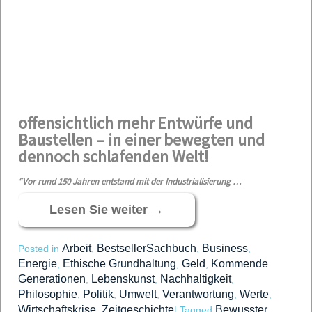
offensichtlich mehr Entwürfe und
Baustellen – in einer bewegten und
dennoch schlafenden Welt!
“Vor rund 150 Jahren entstand mit der Industrialisierung …
Lesen Sie weiter
→
Arbeit
BestsellerSachbuch
Business
Posted in
,
,
,
Energie
Ethische Grundhaltung
Geld
Kommende
,
,
,
Generationen
Lebenskunst
Nachhaltigkeit
,
,
,
Philosophie
Politik
Umwelt
Verantwortung
Werte
,
,
,
,
,
Wirtschaftskrise
Zeitgeschichte
Bewusster
,
|
Tagged