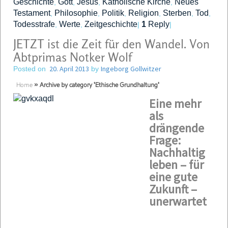
Geschichte
Gott
Jesus
Katholische Kirche
Neues
,
,
,
,
Testament
Philosophie
Politik
Religion
Sterben
Tod
,
,
,
,
,
,
Todesstrafe
Werte
Zeitgeschichte
1
Reply
,
,
|
|
JETZT ist die Zeit für den Wandel. Von
Abtprimas Notker Wolf
20. April 2013
Ingeborg Gollwitzer
Posted on
by
Home
»
Archive by category 'Ethische Grundhaltung'
Eine mehr
als
drängende
Frage:
Nachhaltig
leben – für
eine gute
Zukunft –
unerwartet