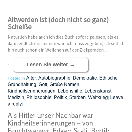
Altwerden ist (doch nicht so ganz)
Scheiße
Natürlich habe auch ich dies Buch sofort gelesen, als es
dann endlich erschienen war; ich muss zugeben, ich selbst
bin auch schon ein Weilchen auf der Zielgeraden …
…
Lesen Sie weiter
→
Alter
Autobiographie
Demokratie
Ethische
Posted in
,
,
,
Grundhaltung
Gott
Große Namen
,
,
,
Kindheitserinnerungen
Lebenshilfe
Lebenskunst
,
,
,
Medizin
Philosophie
Politik
Sterben
Weltkrieg
Leave
,
,
,
,
|
a reply
|
Als Hitler unser Nachbar war –
Kindheitserinnerungen – von
Feuchtwanger, Edgar; Scali, Bertil;