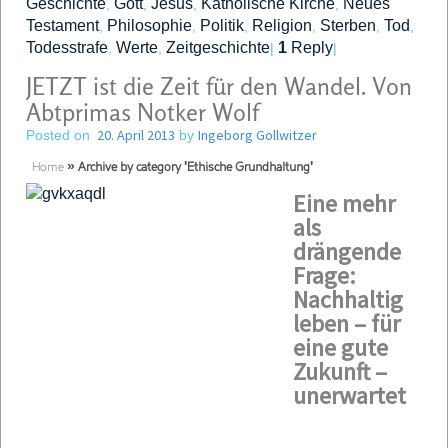
Geschichte
Gott
Jesus
Katholische Kirche
Neues
,
,
,
,
Testament
Philosophie
Politik
Religion
Sterben
Tod
,
,
,
,
,
,
Todesstrafe
Werte
Zeitgeschichte
1
Reply
,
,
|
|
JETZT ist die Zeit für den Wandel. Von
Abtprimas Notker Wolf
20. April 2013
Ingeborg Gollwitzer
Posted on
by
Home
»
Archive by category 'Ethische Grundhaltung'
Eine mehr
als
drängende
Frage:
Nachhaltig
leben – für
eine gute
Zukunft –
unerwartet