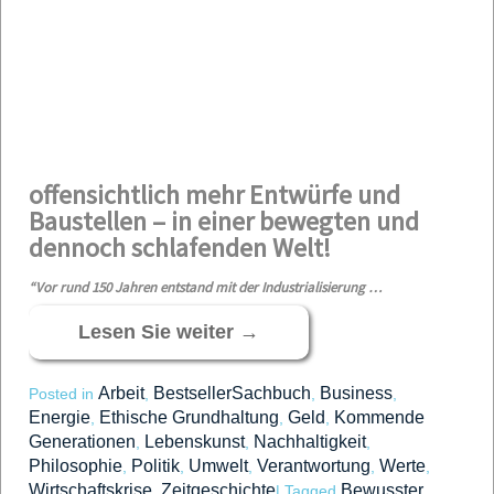
offensichtlich mehr Entwürfe und
Baustellen – in einer bewegten und
dennoch schlafenden Welt!
“Vor rund 150 Jahren entstand mit der Industrialisierung …
Lesen Sie weiter
→
Arbeit
BestsellerSachbuch
Business
Posted in
,
,
,
Energie
Ethische Grundhaltung
Geld
Kommende
,
,
,
Generationen
Lebenskunst
Nachhaltigkeit
,
,
,
Philosophie
Politik
Umwelt
Verantwortung
Werte
,
,
,
,
,
Wirtschaftskrise
Zeitgeschichte
Bewusster
,
|
Tagged