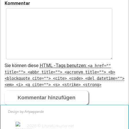
Kommentar
Sie können diese
HTML
-Tags benutzen:
<a href=""
title=""> <abbr title=""> <acronym title=""> <b>
<blockquote cite=""> <cite> <code> <del datetime="">
<em> <i> <q cite=""> <s> <strike> <strong>
Design by Artpepper.de
2026 © Literaturkurier.net