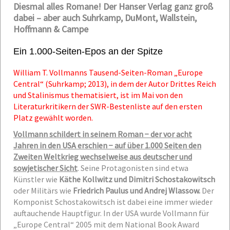
Diesmal alles Romane! Der Hanser Verlag ganz groß
dabei – aber auch Suhrkamp, DuMont, Wallstein,
Hoffmann & Campe
Ein 1.000-Seiten-Epos an der Spitze
William T. Vollmanns Tausend-Seiten-Roman „Europe
Central“ (Suhrkamp; 2013), in dem der Autor Drittes Reich
und Stalinismus thematisiert, ist im Mai von den
Literaturkritikern der SWR-Bestenliste auf den ersten
Platz gewählt worden.
Vollmann schildert in seinem Roman − der vor acht
Jahren in den USA erschien − auf über 1.000 Seiten den
Zweiten Weltkrieg wechselweise aus deutscher und
sowjetischer Sicht
. Seine Protagonisten sind etwa
Künstler wie
Käthe Kollwitz und Dimitri Schostakowitsch
oder Militärs wie
Friedrich Paulus und Andrej Wlassow.
Der
Komponist Schostakowitsch ist dabei eine immer wieder
auftauchende Hauptfigur. In der USA wurde Vollmann für
„Europe Central“ 2005 mit dem National Book Award