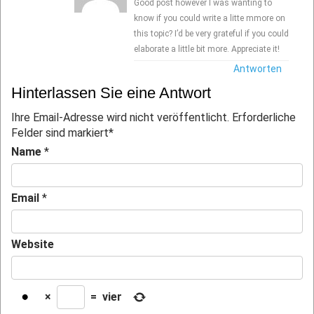
Good post however I was wanting to
know if you
could write a litte mmore on
this topic? I’d be
very grateful if you could
elaborate a little bit more. Appreciate it!
Antworten
Hinterlassen Sie eine Antwort
Ihre Email-Adresse wird nicht veröffentlicht. Erforderliche
Felder sind markiert
*
Name
*
Email
*
Website
×
=
vier