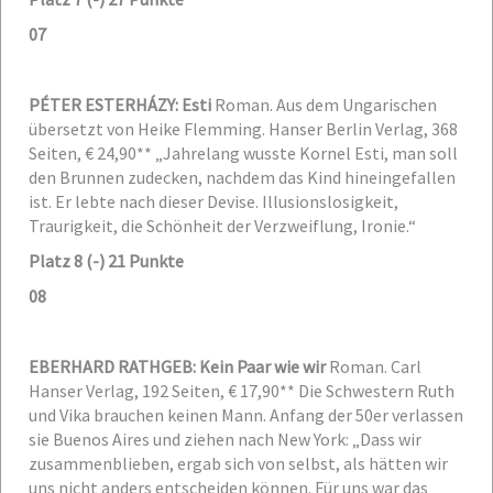
07
PÉTER ESTERHÁZY: Esti
Roman. Aus dem Ungarischen
übersetzt von Heike Flemming.
Hanser Berlin Verlag, 368
Seiten, € 24,90**
„Jahrelang wusste Kornel Esti, man soll
den Brunnen zudecken, nachdem das Kind hineingefallen
ist. Er lebte nach dieser Devise. Illusionslosigkeit,
Traurigkeit, die Schönheit der Verzweiflung, Ironie.“
Platz 8 (-) 21 Punkte
08
EBERHARD RATHGEB: Kein Paar wie wir
Roman. Carl
Hanser Verlag, 192 Seiten, € 17,90**
Die Schwestern Ruth
und Vika brauchen keinen Mann. Anfang der 50er verlassen
sie Buenos Aires und ziehen nach New York: „Dass wir
zusammenblieben, ergab sich von selbst, als hätten wir
uns nicht anders entscheiden können. Für uns war das