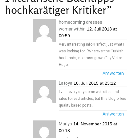
hochkarätiger Kritiker
”
homecoming dresses
womanwithin
12. Juli 2013 at
00:59
Very interesting info !Perfect just what I
was looking for! “Wherever the Turkish
hoof trods, no grass grows.” by Victor
Hugo.
Antworten
Latoya
10. Juli 2015 at 23:12
I visit every day some web sites and
sites to read articles, but this blog offers
quality based posts.
Antworten
Marlys
14. November 2015 at
00:18