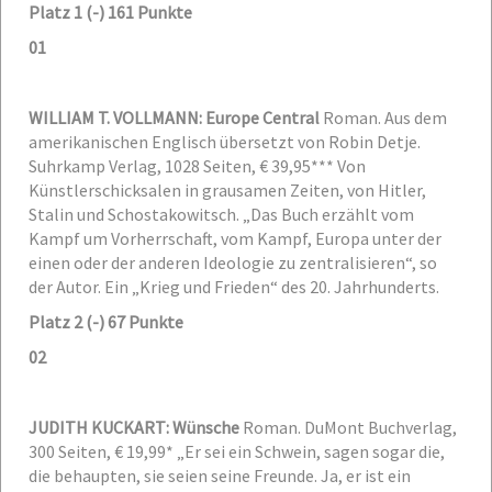
Platz 1 (-) 161 Punkte
01
WILLIAM T. VOLLMANN: Europe Central
Roman. Aus dem
amerikanischen Englisch übersetzt von Robin Detje.
Suhrkamp Verlag, 1028 Seiten, € 39,95***
Von
Künstlerschicksalen in grausamen Zeiten, von Hitler,
Stalin und Schostakowitsch. „Das Buch erzählt vom
Kampf um Vorherrschaft, vom Kampf, Europa unter der
einen oder der anderen Ideologie zu zentralisieren“, so
der Autor. Ein „Krieg und Frieden“ des 20. Jahrhunderts.
Platz 2 (-) 67 Punkte
02
JUDITH KUCKART: Wünsche
Roman. DuMont Buchverlag,
300 Seiten, € 19,99*
„Er sei ein Schwein, sagen sogar die,
die behaupten, sie seien seine Freunde. Ja, er ist ein