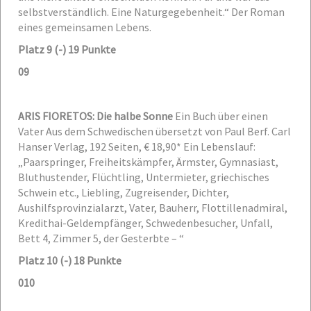
selbstverständlich. Eine Naturgegebenheit.“ Der Roman
eines gemeinsamen Lebens.
Platz 9 (-) 19 Punkte
09
ARIS FIORETOS: Die halbe Sonne
Ein Buch über einen
Vater
Aus dem Schwedischen übersetzt von Paul Berf.
Carl
Hanser Verlag, 192 Seiten, € 18,90*
Ein Lebenslauf:
„Paarspringer, Freiheitskämpfer, Ärmster, Gymnasiast,
Bluthustender, Flüchtling, Untermieter, griechisches
Schwein etc., Liebling, Zugreisender, Dichter,
Aushilfsprovinzialarzt, Vater, Bauherr, Flottillenadmiral,
Kredithai-Geldempfänger, Schwedenbesucher, Unfall,
Bett 4, Zimmer 5, der Gesterbte – “
Platz 10 (-) 18 Punkte
010