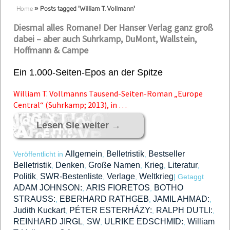
Home
»
Posts tagged 'William T. Vollmann'
Diesmal alles Romane! Der Hanser Verlag ganz groß
dabei – aber auch Suhrkamp, DuMont, Wallstein,
Hoffmann & Campe
Ein 1.000-Seiten-Epos an der Spitze
William T. Vollmanns Tausend-Seiten-Roman „Europe
Central“ (Suhrkamp; 2013), in …
Lesen Sie weiter
→
Allgemein
Belletristik
Bestseller
Veröffentlicht in
,
,
Belletristik
Denken
Große Namen
Krieg
Literatur
,
,
,
,
,
Politik
SWR-Bestenliste
Verlage
Weltkrieg
,
,
,
|
Getaggt
ADAM JOHNSON:
ARIS FIORETOS
BOTHO
,
,
STRAUSS:
EBERHARD RATHGEB
JAMIL AHMAD:
,
,
,
Judith Kuckart
PÉTER ESTERHÁZY:
RALPH DUTLI:
,
,
,
REINHARD JIRGL
SW
ULRIKE EDSCHMID:
William
,
,
,