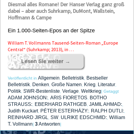
Diesmal alles Romane! Der Hanser Verlag ganz groß
dabei – aber auch Suhrkamp, DuMont, Wallstein,
Hoffmann & Campe
Ein 1.000-Seiten-Epos an der Spitze
William T. Vollmanns Tausend-Seiten-Roman „Europe
Central“ (Suhrkamp; 2013), in …
Lesen Sie weiter
→
Allgemein
Belletristik
Bestseller
Veröffentlicht in
,
,
Belletristik
Denken
Große Namen
Krieg
Literatur
,
,
,
,
,
Politik
SWR-Bestenliste
Verlage
Weltkrieg
,
,
,
|
Getaggt
ADAM JOHNSON:
ARIS FIORETOS
BOTHO
,
,
STRAUSS:
EBERHARD RATHGEB
JAMIL AHMAD:
,
,
,
Judith Kuckart
PÉTER ESTERHÁZY:
RALPH DUTLI:
,
,
,
REINHARD JIRGL
SW
ULRIKE EDSCHMID:
William
,
,
,
T. Vollmann
3
Antworten
|
|