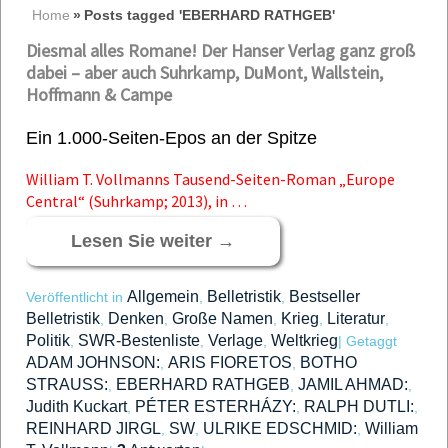
Home
»
Posts tagged 'EBERHARD RATHGEB'
Diesmal alles Romane! Der Hanser Verlag ganz groß
dabei – aber auch Suhrkamp, DuMont, Wallstein,
Hoffmann & Campe
Ein 1.000-Seiten-Epos an der Spitze
William T. Vollmanns Tausend-Seiten-Roman „Europe
Central“ (Suhrkamp; 2013), in …
Lesen Sie weiter
→
Allgemein
Belletristik
Bestseller
Veröffentlicht in
,
,
Belletristik
Denken
Große Namen
Krieg
Literatur
,
,
,
,
,
Politik
SWR-Bestenliste
Verlage
Weltkrieg
,
,
,
|
Getaggt
ADAM JOHNSON:
ARIS FIORETOS
BOTHO
,
,
STRAUSS:
EBERHARD RATHGEB
JAMIL AHMAD:
,
,
,
Judith Kuckart
PÉTER ESTERHÁZY:
RALPH DUTLI:
,
,
,
REINHARD JIRGL
SW
ULRIKE EDSCHMID:
William
,
,
,