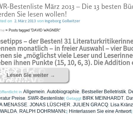
R-Bestenliste März 2013 – Die 13 besten Bü
rden Sie lesen wollen!
2. März 2013
Ingeborg Gollwitzer
ted on
von
me
»
Posts tagged 'DAVID WAGNER:'
setipps – der Besten! 31 Literaturkritikerinne
nnen monatlich – in freier Auswahl – vier B
nen sie „möglichst viele Leser und Leserin
ben ihnen Punkte (15, 10, 6, 3). Die Addition
Lesen Sie weiter
→
Allgemein
Autobiographie
Bestseller Belletristik
D
öffentlicht in
,
,
,
eratur Preise
SWR-Bestenliste
BIRK MEINHARDT
Da
,
|
Getaggt
,
A MENASSE
JONAS LÜSCHER
JULIEN GRACQ
Lisa Kränz
,
,
,
WALDA
RALPH DOHRMANN:
Hinterlassen Sie eine Antwort
,
|
|