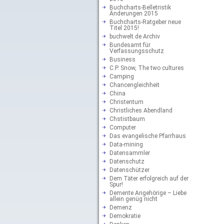
Buchcharts-Belletristik
Änderungen 2015
Buchcharts-Ratgeber neue
Titel 2015!
buchwelt.de Archiv
Bundesamt für
Verfassungsschutz
Business
C.P. Snow, The two cultures
Camping
Chancengleichheit
China
Christentum
Christliches Abendland
Chstistbaum
Computer
Das evangelische Pfarrhaus
Data-mining
Datensammler
Datenschutz
Datenschützer
Dem Täter erfolgreich auf der
Spur!
Demente Angehörige – Liebe
allein genüg nicht
Demenz
Demokratie