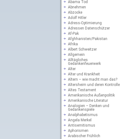
Abama Tod
Abnehmen
Abzocke
Adolf Hitler
Adress-Optimierung
Adressen Datenschützer
Af-Pak
Afghhanisten/Pakistan
Afrika
Albert Schweitzer
Allgemein
Alltägliches
Gedankenfeuerwerk
Alter
Alter und Krankheit
Altern – wie macht man das?
Altersheim und deren Kontrolle
Altes Testament
Amerikanische Außenpolitik
Amerikanische Literatur
Analogien – Denken und
Gedankenspiele
Analphabetismus
Angela Merkel
Antisemitismus
Aphorismen
Arabischer Frühlich