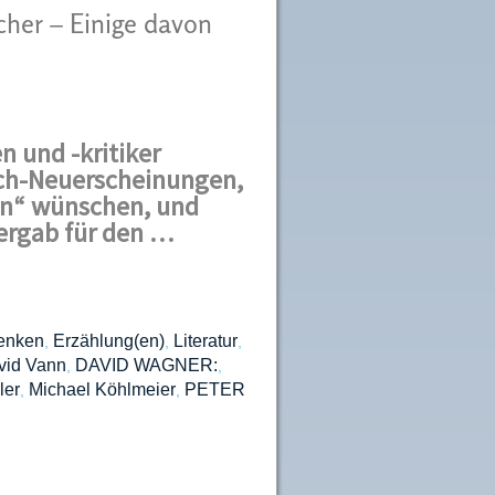
cher – Einige davon
n und -kritiker
uch-Neuerscheinungen,
nen“ wünschen, und
 ergab für den …
enken
Erzählung(en)
Literatur
,
,
,
vid Vann
DAVID WAGNER:
,
,
ler
Michael Köhlmeier
PETER
,
,