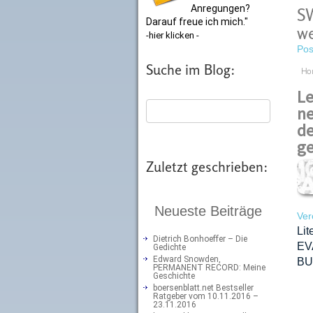
Anregungen?
SW
Darauf freue ich mich."
we
-hier klicken -
Pos
Suche im Blog:
Ho
Le
ne
de
ge
Zuletzt geschrieben:
Neueste Beiträge
Ver
Lit
Dietrich Bonhoeffer – Die
EV
Gedichte
Edward Snowden,
BU
PERMANENT RECORD: Meine
Geschichte
boersenblatt.net Bestseller
Ratgeber vom 10.11.2016 –
23.11.2016