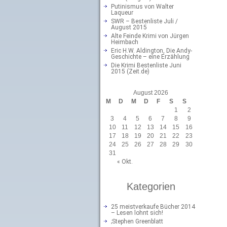
Putinismus von Walter
Laqueur
SWR – Bestenliste Juli /
August 2015
Alte Feinde Krimi von Jürgen
Heimbach
Eric H.W. Aldington, Die Andy-
Geschichte – eine Erzählung
Die Krimi Bestenliste Juni
2015 (Zeit.de)
August 2026
M
D
M
D
F
S
S
1
2
3
4
5
6
7
8
9
10
11
12
13
14
15
16
17
18
19
20
21
22
23
24
25
26
27
28
29
30
31
« Okt.
Kategorien
25 meistverkaufe Bücher 2014
– Lesen lohnt sich!
;Stephen Greenblatt