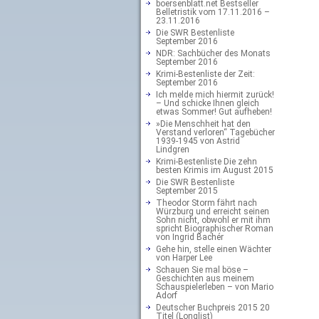
boersenblatt.net Bestseller
Belletristik vom 17.11.2016 –
23.11.2016
Die SWR Bestenliste
September 2016
NDR: Sachbücher des Monats
September 2016
Krimi-Bestenliste der Zeit:
September 2016
Ich melde mich hiermit zurück!
– Und schicke Ihnen gleich
etwas Sommer! Gut aufheben!
»Die Menschheit hat den
Verstand verloren“ Tagebücher
1939-1945 von Astrid
Lindgren
Krimi-Bestenliste Die zehn
besten Krimis im August 2015
Die SWR Bestenliste
September 2015
Theodor Storm fährt nach
Würzburg und erreicht seinen
Sohn nicht, obwohl er mit ihm
spricht Biographischer Roman
von Ingrid Bachér
Gehe hin, stelle einen Wächter
von Harper Lee
Schauen Sie mal böse –
Geschichten aus meinem
Schauspielerleben – von Mario
Adorf
Deutscher Buchpreis 2015 20
Titel (Longlist)