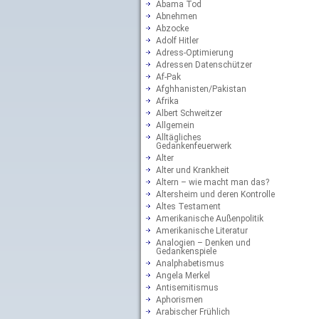
Abama Tod
Abnehmen
Abzocke
Adolf Hitler
Adress-Optimierung
Adressen Datenschützer
Af-Pak
Afghhanisten/Pakistan
Afrika
Albert Schweitzer
Allgemein
Alltägliches
Gedankenfeuerwerk
Alter
Alter und Krankheit
Altern – wie macht man das?
Altersheim und deren Kontrolle
Altes Testament
Amerikanische Außenpolitik
Amerikanische Literatur
Analogien – Denken und
Gedankenspiele
Analphabetismus
Angela Merkel
Antisemitismus
Aphorismen
Arabischer Frühlich