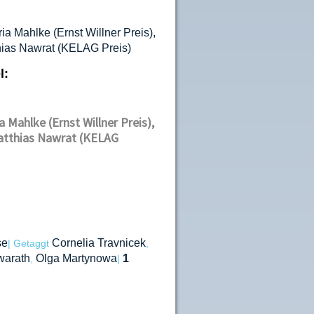
l:
 Mahlke (Ernst Willner Preis),
Matthias Nawrat (KELAG
se
Cornelia Travnicek
|
Getaggt
,
warath
Olga Martynowa
1
,
|