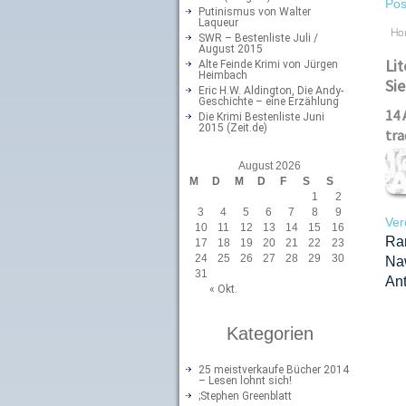
Pos
Putinismus von Walter
Laqueur
Ho
SWR – Bestenliste Juli /
August 2015
Lit
Alte Feinde Krimi von Jürgen
Heimbach
Sie
Eric H.W. Aldington, Die Andy-
Geschichte – eine Erzählung
14 
Die Krimi Bestenliste Juni
2015 (Zeit.de)
tra
August 2026
M
D
M
D
F
S
S
1
2
3
4
5
6
7
8
9
Ver
10
11
12
13
14
15
16
Ra
17
18
19
20
21
22
23
24
25
26
27
28
29
30
Na
31
An
« Okt.
Kategorien
25 meistverkaufe Bücher 2014
– Lesen lohnt sich!
;Stephen Greenblatt