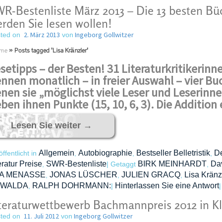
R-Bestenliste März 2013 – Die 13 besten Bü
rden Sie lesen wollen!
2. März 2013
Ingeborg Gollwitzer
ted on
von
me
»
Posts tagged 'Lisa Kränzler'
setipps – der Besten! 31 Literaturkritikerinne
nnen monatlich – in freier Auswahl – vier B
nen sie „möglichst viele Leser und Leserin
ben ihnen Punkte (15, 10, 6, 3). Die Addition
Lesen Sie weiter
→
Allgemein
Autobiographie
Bestseller Belletristik
D
öffentlicht in
,
,
,
eratur Preise
SWR-Bestenliste
BIRK MEINHARDT
Da
,
|
Getaggt
,
A MENASSE
JONAS LÜSCHER
JULIEN GRACQ
Lisa Kränz
,
,
,
WALDA
RALPH DOHRMANN:
Hinterlassen Sie eine Antwort
,
|
|
teraturwettbewerb Bachmannpreis 2012 in Kl
11. Juli 2012
Ingeborg Gollwitzer
ted on
von