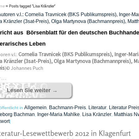
me
»
Posts tagged 'Lisa Kränzler'
richt aus Börsenblatt für den deutschen Buchhande
terarisches Leben
Cornelia Travnicek (BKS Publikumspreis), Inger-Maria
oren v.l.:
a Kränzler (3sat-Preis), Olga Martynova (Bachmannpreis), 
is
)© Johannes Puch
r …
Lesen Sie weiter
→
Allgemein
Bachmann-Preis
Literatur
Literatur Prei
öffentlicht in
,
,
,
geborg Bachman
Inger-Maria Mahlke
Lisa Kränzler
Matthias N
,
,
,
wort
|
teratur-Lesewettbewerb 2012 in Klagenfurt