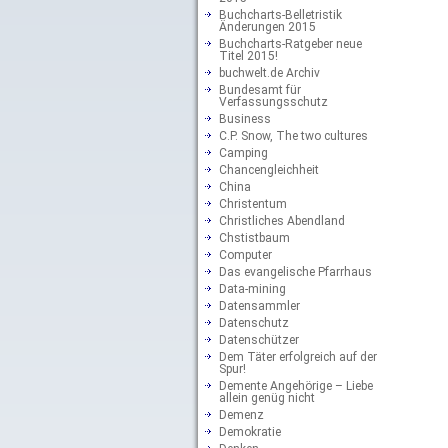
Buchcharts-Belletristik
Änderungen 2015
Buchcharts-Ratgeber neue
Titel 2015!
buchwelt.de Archiv
Bundesamt für
Verfassungsschutz
Business
C.P. Snow, The two cultures
Camping
Chancengleichheit
China
Christentum
Christliches Abendland
Chstistbaum
Computer
Das evangelische Pfarrhaus
Data-mining
Datensammler
Datenschutz
Datenschützer
Dem Täter erfolgreich auf der
Spur!
Demente Angehörige – Liebe
allein genüg nicht
Demenz
Demokratie