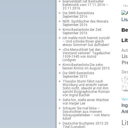
boersenblatt.net Bestseller
Belletristik vom 17.11.2016 –
Ho
23.11.2016
Die SWR Bestenliste
September 2016
NDR: Sachbücher des Monats
September 2016
Be
Krimi-Bestenliste der Zeit:
September 2016
Ich melde mich hiermit zurück!
Li
– Und schicke Ihnen gleich
etwas Sommer! Gut aufheben!
Aut
»Die Menschheit hat den
Verstand verloren“ Tagebücher
Lis
1939-1945 von Astrid
Lindgren
Pre
Krimi-Bestenliste Die zehn
besten Krimis im August 2015
De
Die SWR Bestenliste
September 2015
Theodor Storm fährt nach
Würzburg und erreicht seinen
Sohn nicht, obwohl er mit ihm
spricht Biographischer Roman
von Ingrid Bachér
Ver
Gehe hin, stelle einen Wächter
von Harper Lee
In
Schauen Sie mal böse –
Ant
Geschichten aus meinem
Schauspielerleben – von Mario
Adorf
Li
Deutscher Buchpreis 2015 20
Titel (Longlist)