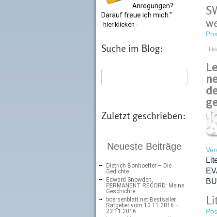
Anregungen?
SW
Darauf freue ich mich."
we
-hier klicken -
Pos
Suche im Blog:
Ho
Le
ne
de
ge
Zuletzt geschrieben:
Neueste Beiträge
Ver
Lit
Dietrich Bonhoeffer – Die
EV
Gedichte
Edward Snowden,
BU
PERMANENT RECORD: Meine
Geschichte
Li
boersenblatt.net Bestseller
Ratgeber vom 10.11.2016 –
Pos
23.11.2016