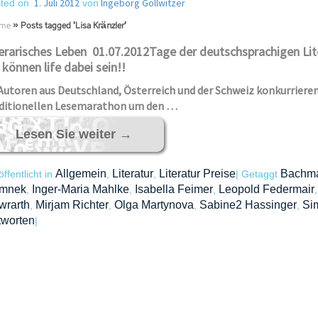
1. Juli 2012
Ingeborg Gollwitzer
ted on
von
me
»
Posts tagged 'Lisa Kränzler'
erarisches Leben 01.07.2012Tage der deutschsprachigen Lite
 können life dabei sein!!
Autoren aus Deutschland, Österreich und der Schweiz konkurrieren 
ditionellen Lesemarathon um den …
Lesen Sie weiter
→
Allgemein
Literatur
Literatur Preise
Bachma
öffentlicht in
,
,
|
Getaggt
mnek
Inger-Maria Mahlke
Isabella Feimer
Leopold Federmair
,
,
,
wrarth
Mirjam Richter
Olga Martynova
Sabine2 Hassinger
Si
,
,
,
,
tworten
|