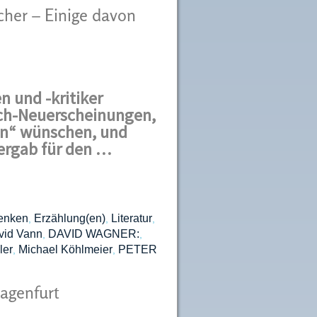
cher – Einige davon
n und -kritiker
uch-Neuerscheinungen,
nen“ wünschen, und
 ergab für den …
enken
Erzählung(en)
Literatur
,
,
,
vid Vann
DAVID WAGNER:
,
,
ler
Michael Köhlmeier
PETER
,
,
agenfurt