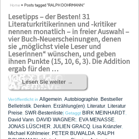
Home
»
Posts tagged 'RALPH DOHRMANN:'
Lesetipps – der Besten! 31
Literaturkritikerinnen und -kritiker
nennen monatlich – in freier Auswahl –
vier Buch-Neuerscheinungen, denen
sie „möglichst viele Leser und
Leserinnen“ wünschen, und geben
ihnen Punkte (15, 10, 6, 3). Die Addition
ergab für den …
Lesen Sie weiter
→
Allgemein
Autobiographie
Bestseller
Veröffentlicht in
,
,
Belletristik
Denken
Erzählung(en)
Literatur
Literatur
,
,
,
,
Preise
SWR-Bestenliste
BIRK MEINHARDT
,
|
Getaggt
,
David Vann
DAVID WAGNER:
EVA MENASSE
,
,
,
JONAS LÜSCHER
JULIEN GRACQ
Lisa Kränzler
,
,
,
Michael Köhlmeier
PETER BUWALDA
RALPH
,
,