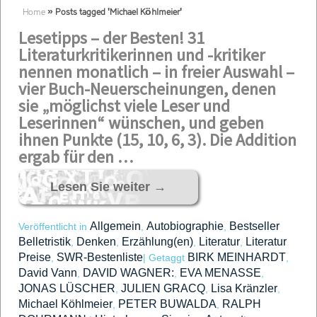
Home
»
Posts tagged 'Michael Köhlmeier'
Lesetipps – der Besten! 31
Literaturkritikerinnen und -kritiker
nennen monatlich – in freier Auswahl –
vier Buch-Neuerscheinungen, denen
sie „möglichst viele Leser und
Leserinnen“ wünschen, und geben
ihnen Punkte (15, 10, 6, 3). Die Addition
ergab für den …
Lesen Sie weiter
→
Allgemein
Autobiographie
Bestseller
Veröffentlicht in
,
,
Belletristik
Denken
Erzählung(en)
Literatur
Literatur
,
,
,
,
Preise
SWR-Bestenliste
BIRK MEINHARDT
,
|
Getaggt
,
David Vann
DAVID WAGNER:
EVA MENASSE
,
,
,
JONAS LÜSCHER
JULIEN GRACQ
Lisa Kränzler
,
,
,
Michael Köhlmeier
PETER BUWALDA
RALPH
,
,