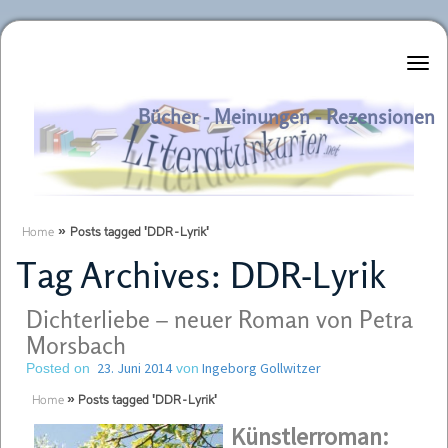
Literaturkurier.net
Bücher - Meinungen - Rezensionen
Home
»
Posts tagged 'DDR-Lyrik'
Tag Archives:
DDR-Lyrik
Dichterliebe – neuer Roman von Petra
Morsbach
23. Juni 2014
Ingeborg Gollwitzer
Posted on
von
Home
»
Posts tagged 'DDR-Lyrik'
Kün
stlerroman: