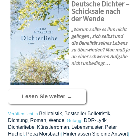
Deutsche Dichter –
Schicksale nach
der Wende
„Warum sollte es ihm nicht
gelingen , sich selbst und
die Banalität seines Lebens
zu überwinden? Man muß ja
an einer schweren Aufgabe
nicht unbedingt …
Lesen Sie weiter
→
Belletristik
Bestseller Belletristik
Veröffentlicht in
,
,
Dichtung
Roman
Wende
DDR-Lyrik
,
,
|
Getaggt
,
Dichterliebe
Künstlerroman
Lebensmuster
Peter
,
,
,
Huchel
Petra Morsbach
Hinterlassen Sie eine Antwort
,
|
|