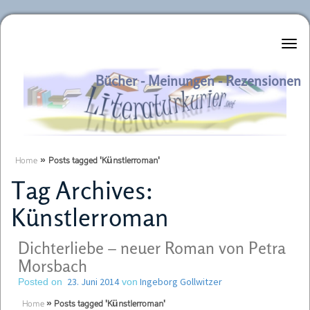
Literaturkurier.net
Bücher - Meinungen - Rezensionen
Home
»
Posts tagged 'Künstlerroman'
Tag Archives:
Künstlerroman
Dichterliebe – neuer Roman von Petra
Morsbach
23. Juni 2014
Ingeborg Gollwitzer
Posted on
von
Home
»
Posts tagged 'Künstlerroman'