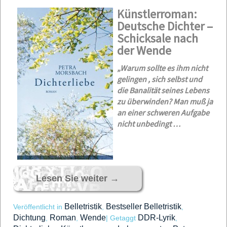
Kün
stlerroman:
Deutsche Dichter –
Schicksale nach
der Wende
„Warum sollte es ihm nicht
gelingen , sich selbst und
die Banalität seines Lebens
zu überwinden? Man muß ja
an einer schweren Aufgabe
nicht unbedingt …
Lesen Sie weiter
→
Belletristik
Bestseller Belletristik
Veröffentlicht in
,
,
Dichtung
Roman
Wende
DDR-Lyrik
,
,
|
Getaggt
,