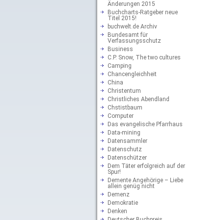
Änderungen 2015
Buchcharts-Ratgeber neue
Titel 2015!
buchwelt.de Archiv
Bundesamt für
Verfassungsschutz
Business
C.P. Snow, The two cultures
Camping
Chancengleichheit
China
Christentum
Christliches Abendland
Chstistbaum
Computer
Das evangelische Pfarrhaus
Data-mining
Datensammler
Datenschutz
Datenschützer
Dem Täter erfolgreich auf der
Spur!
Demente Angehörige – Liebe
allein genüg nicht
Demenz
Demokratie
Denken
Deutscher Buchpreis