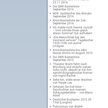
23.11.2016
Die SWR Bestenliste
September 2016
NDR: Sachbücher des Monats
September 2016
Krimi-Bestenliste der Zeit:
September 2016
Ich melde mich hiermit zurück!
– Und schicke Ihnen gleich
etwas Sommer! Gut aufheben!
»Die Menschheit hat den
Verstand verloren“ Tagebücher
1939-1945 von Astrid
Lindgren
Krimi-Bestenliste Die zehn
besten Krimis im August 2015
Die SWR Bestenliste
September 2015
Theodor Storm fährt nach
Würzburg und erreicht seinen
Sohn nicht, obwohl er mit ihm
spricht Biographischer Roman
von Ingrid Bachér
Gehe hin, stelle einen Wächter
von Harper Lee
Schauen Sie mal böse –
Geschichten aus meinem
Schauspielerleben – von Mario
Adorf
Deutscher Buchpreis 2015 20
Titel (Longlist)
Putinismus von Walter