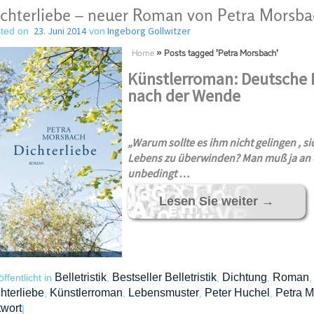
chterliebe – neuer Roman von Petra Morsba
23. Juni 2014
Ingeborg Gollwitzer
ted on
von
Home
»
Posts tagged 'Petra Morsbach'
Kün
stlerroman: Deutsche D
nach der Wende
„Warum sollte es ihm nicht gelingen , si
Lebens zu überwinden? Man muß ja an 
unbedingt …
Lesen Sie weiter
→
Belletristik
Bestseller Belletristik
Dichtung
Roman
öffentlicht in
,
,
,
hterliebe
Künstlerroman
Lebensmuster
Peter Huchel
Petra 
,
,
,
,
wort
|