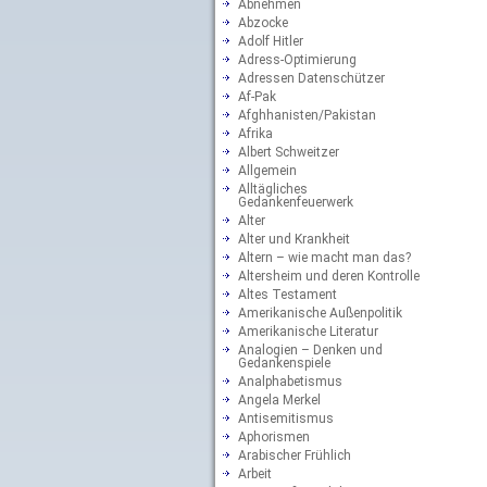
Abnehmen
Abzocke
Adolf Hitler
Adress-Optimierung
Adressen Datenschützer
Af-Pak
Afghhanisten/Pakistan
Afrika
Albert Schweitzer
Allgemein
Alltägliches
Gedankenfeuerwerk
Alter
Alter und Krankheit
Altern – wie macht man das?
Altersheim und deren Kontrolle
Altes Testament
Amerikanische Außenpolitik
Amerikanische Literatur
Analogien – Denken und
Gedankenspiele
Analphabetismus
Angela Merkel
Antisemitismus
Aphorismen
Arabischer Frühlich
Arbeit