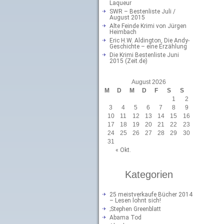
Laqueur
SWR – Bestenliste Juli /
August 2015
Alte Feinde Krimi von Jürgen
Heimbach
Eric H.W. Aldington, Die Andy-
Geschichte – eine Erzählung
Die Krimi Bestenliste Juni
2015 (Zeit.de)
August 2026
M
D
M
D
F
S
S
1
2
3
4
5
6
7
8
9
10
11
12
13
14
15
16
17
18
19
20
21
22
23
24
25
26
27
28
29
30
31
« Okt.
Kategorien
25 meistverkaufe Bücher 2014
– Lesen lohnt sich!
;Stephen Greenblatt
Abama Tod