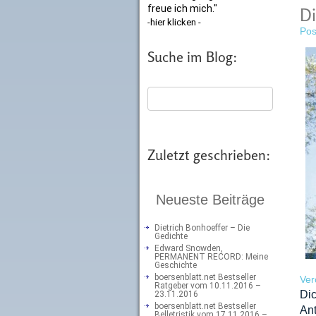
freue ich mich."
Di
-hier klicken -
Pos
Suche im Blog:
Zuletzt geschrieben:
Neueste Beiträge
Dietrich Bonhoeffer – Die
Gedichte
Edward Snowden,
PERMANENT RECORD: Meine
Geschichte
boersenblatt.net Bestseller
Ver
Ratgeber vom 10.11.2016 –
Dic
23.11.2016
boersenblatt.net Bestseller
Ant
Belletristik vom 17.11.2016 –