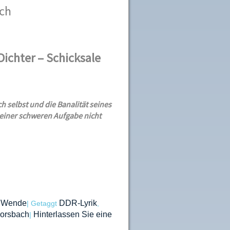
ch
ichter – Schicksale
ch selbst und die Banalität seines
einer schweren Aufgabe nicht
Wende
DDR-Lyrik
,
|
Getaggt
,
Morsbach
Hinterlassen Sie eine
|