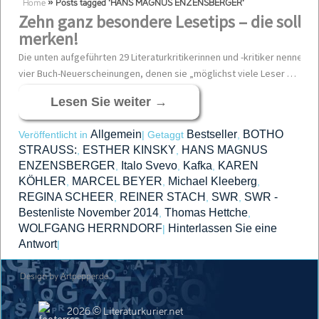
Home
»
Posts tagged 'HANS MAGNUS ENZENSBERGER'
Zehn ganz besondere Lesetips –
die sollte
merken!
Die unten aufgeführten 29 Literaturkritikerinnen und -kritiker nennen mo
vier Buch-Neuerscheinungen, denen sie „möglichst viele Leser …
Lesen Sie weiter
→
Allgemein
Bestseller
BOTHO
Veröffentlicht in
|
Getaggt
,
STRAUSS:
ESTHER KINSKY
HANS MAGNUS
,
,
ENZENSBERGER
Italo Svevo
Kafka
KAREN
,
,
,
KÖHLER
MARCEL BEYER
Michael Kleeberg
,
,
,
REGINA SCHEER
REINER STACH
SWR
SWR -
,
,
,
Bestenliste November 2014
Thomas Hettche
,
,
WOLFGANG HERRNDORF
Hinterlassen Sie eine
|
Antwort
|
Design by Artpepper.de
2026 © Literaturkurier.net