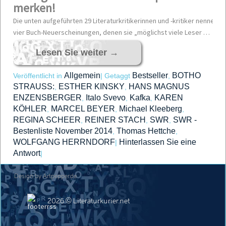
merken!
Die unten aufgeführten 29 Literaturkritikerinnen und -kritiker nennen mo
vier Buch-Neuerscheinungen, denen sie „möglichst viele Leser …
Lesen Sie weiter
→
Allgemein
Bestseller
BOTHO
Veröffentlicht in
|
Getaggt
,
STRAUSS:
ESTHER KINSKY
HANS MAGNUS
,
,
ENZENSBERGER
Italo Svevo
Kafka
KAREN
,
,
,
KÖHLER
MARCEL BEYER
Michael Kleeberg
,
,
,
REGINA SCHEER
REINER STACH
SWR
SWR -
,
,
,
Bestenliste November 2014
Thomas Hettche
,
,
WOLFGANG HERRNDORF
Hinterlassen Sie eine
|
Antwort
|
Design by Artpepper.de
2026 © Literaturkurier.net