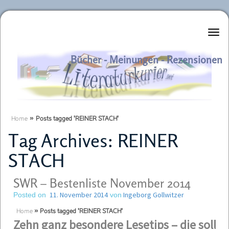
Literaturkurier.net
Bücher - Meinungen - Rezensionen
Home
»
Posts tagged 'REINER STACH'
Tag Archives:
REINER
STACH
SWR – Bestenliste November 2014
11. November 2014
Ingeborg Gollwitzer
Posted on
von
Home
»
Posts tagged 'REINER STACH'
Zehn ganz besondere Lesetips –
die sollte