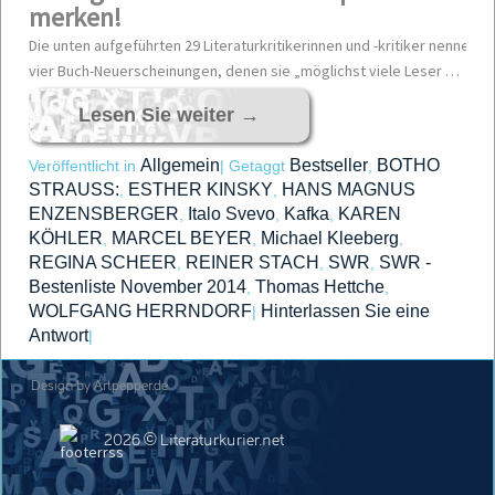
merken!
Die unten aufgeführten 29 Literaturkritikerinnen und -kritiker nennen mo
vier Buch-Neuerscheinungen, denen sie „möglichst viele Leser …
Lesen Sie weiter
→
Allgemein
Bestseller
BOTHO
Veröffentlicht in
|
Getaggt
,
STRAUSS:
ESTHER KINSKY
HANS MAGNUS
,
,
ENZENSBERGER
Italo Svevo
Kafka
KAREN
,
,
,
KÖHLER
MARCEL BEYER
Michael Kleeberg
,
,
,
REGINA SCHEER
REINER STACH
SWR
SWR -
,
,
,
Bestenliste November 2014
Thomas Hettche
,
,
WOLFGANG HERRNDORF
Hinterlassen Sie eine
|
Antwort
|
Design by Artpepper.de
2026 © Literaturkurier.net