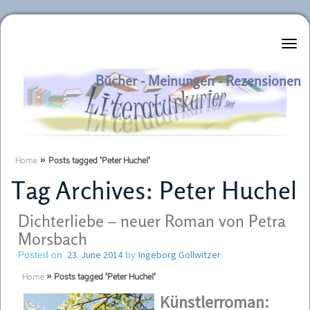
Literaturkurier.net
Bücher - Meinungen - Rezensionen
Home
»
Posts tagged 'Peter Huchel'
Tag Archives:
Peter Huchel
Dichterliebe – neuer Roman von Petra
Morsbach
23. June 2014
Ingeborg Gollwitzer
Posted on
by
Home
»
Posts tagged 'Peter Huchel'
Kün
stlerroman: