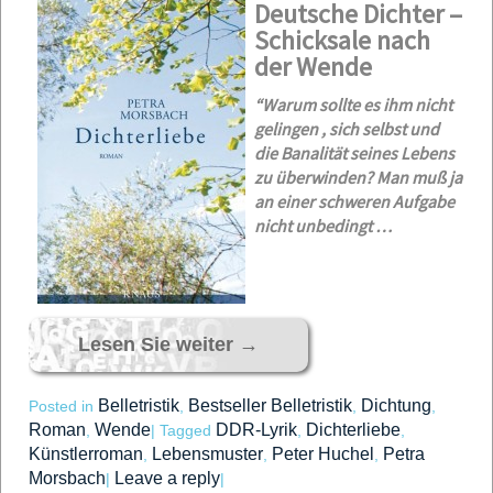
Deutsche Dichter –
Schicksale nach
der Wende
“Warum sollte es ihm nicht
gelingen , sich selbst und
die Banalität seines Lebens
zu überwinden? Man muß ja
an einer schweren Aufgabe
nicht unbedingt …
Lesen Sie weiter
→
Belletristik
Bestseller Belletristik
Dichtung
Posted in
,
,
,
Roman
Wende
DDR-Lyrik
Dichterliebe
,
|
Tagged
,
,
Künstlerroman
Lebensmuster
Peter Huchel
Petra
,
,
,
Morsbach
Leave a reply
|
|