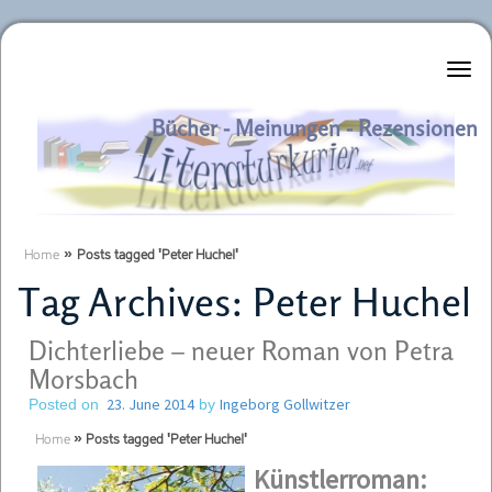
Literaturkurier.net
Bücher - Meinungen - Rezensionen
Home
»
Posts tagged 'Peter Huchel'
Tag Archives:
Peter Huchel
Dichterliebe – neuer Roman von Petra
Morsbach
23. June 2014
Ingeborg Gollwitzer
Posted on
by
Home
»
Posts tagged 'Peter Huchel'
Kün
stlerroman: