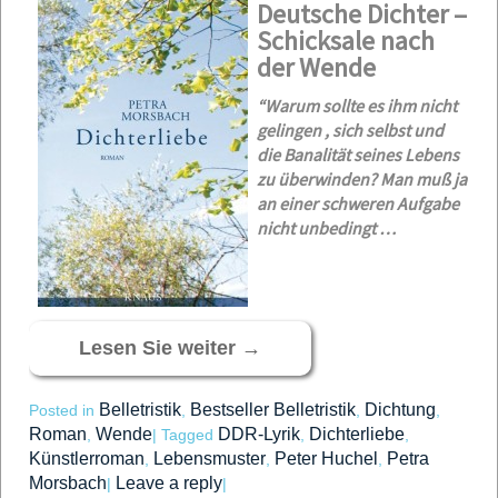
Deutsche Dichter –
Schicksale nach
der Wende
“Warum sollte es ihm nicht
gelingen , sich selbst und
die Banalität seines Lebens
zu überwinden? Man muß ja
an einer schweren Aufgabe
nicht unbedingt …
Lesen Sie weiter
→
Belletristik
Bestseller Belletristik
Dichtung
Posted in
,
,
,
Roman
Wende
DDR-Lyrik
Dichterliebe
,
|
Tagged
,
,
Künstlerroman
Lebensmuster
Peter Huchel
Petra
,
,
,
Morsbach
Leave a reply
|
|