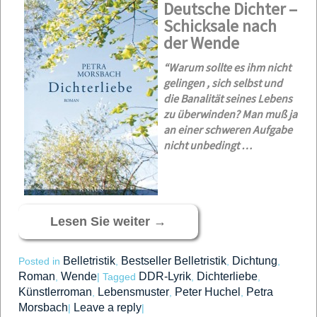
Deutsche Dichter –
Schicksale nach
der Wende
“Warum sollte es ihm nicht
gelingen , sich selbst und
die Banalität seines Lebens
zu überwinden? Man muß ja
an einer schweren Aufgabe
nicht unbedingt …
Lesen Sie weiter
→
Belletristik
Bestseller Belletristik
Dichtung
Posted in
,
,
,
Roman
Wende
DDR-Lyrik
Dichterliebe
,
|
Tagged
,
,
Künstlerroman
Lebensmuster
Peter Huchel
Petra
,
,
,
Morsbach
Leave a reply
|
|