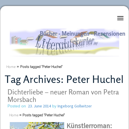
Literaturkurier.net
Bücher - Meinungen - Rezensionen
Home
»
Posts tagged 'Peter Huchel'
Tag Archives:
Peter Huchel
Dichterliebe – neuer Roman von Petra
Morsbach
23. June 2014
Ingeborg Gollwitzer
Posted on
by
Home
»
Posts tagged 'Peter Huchel'
Kün
stlerroman: