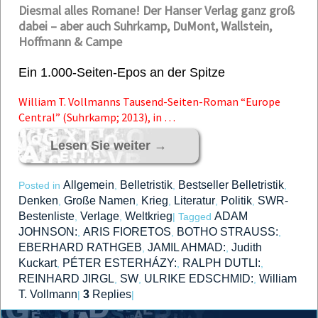
Diesmal alles Romane! Der Hanser Verlag ganz groß
dabei – aber auch Suhrkamp, DuMont, Wallstein,
Hoffmann & Campe
Ein 1.000-Seiten-Epos an der Spitze
William T. Vollmanns Tausend-Seiten-Roman “Europe
Central” (Suhrkamp; 2013), in …
Lesen Sie weiter
→
Allgemein
Belletristik
Bestseller Belletristik
Posted in
,
,
,
Denken
Große Namen
Krieg
Literatur
Politik
SWR-
,
,
,
,
,
Bestenliste
Verlage
Weltkrieg
ADAM
,
,
|
Tagged
JOHNSON:
ARIS FIORETOS
BOTHO STRAUSS:
,
,
,
EBERHARD RATHGEB
JAMIL AHMAD:
Judith
,
,
Kuckart
PÉTER ESTERHÁZY:
RALPH DUTLI:
,
,
,
REINHARD JIRGL
SW
ULRIKE EDSCHMID:
William
,
,
,
T. Vollmann
3
Replies
|
|