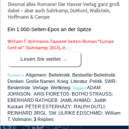
Diesmal alles Romane! Der Hanser Verlag ganz groß
dabei – aber auch Suhrkamp, DuMont, Wallstein,
Hoffmann & Campe
Ein 1.000-Seiten-Epos an der Spitze
William T. Vollmanns Tausend-Seiten-Roman “Europe
Central” (Suhrkamp; 2013), in …
Lesen Sie weiter
→
Allgemein
Belletristik
Bestseller Belletristik
Posted in
,
,
,
Denken
Große Namen
Krieg
Literatur
Politik
SWR-
,
,
,
,
,
Bestenliste
Verlage
Weltkrieg
ADAM
,
,
|
Tagged
JOHNSON:
ARIS FIORETOS
BOTHO STRAUSS:
,
,
,
EBERHARD RATHGEB
JAMIL AHMAD:
Judith
,
,
Kuckart
PÉTER ESTERHÁZY:
RALPH DUTLI:
,
,
,
REINHARD JIRGL
SW
ULRIKE EDSCHMID:
William
,
,
,
T. Vollmann
3
Replies
|
|