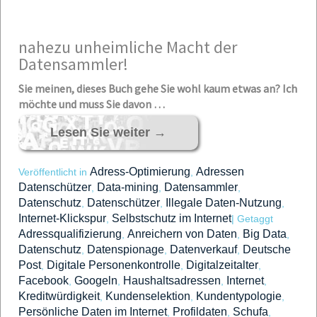
nahezu unh
eimliche Macht der
Datensammler!
Sie
mein
e
n, die
ses
Buch gehe Sie wohl kaum etwas an? Ich
möchte und muss Sie davon …
Lesen Sie weiter
→
Adress-Optimierung
Adressen
Veröffentlicht in
,
Datenschützer
Data-mining
Datensammler
,
,
,
Datenschutz
Datenschützer
Illegale Daten-Nutzung
,
,
,
Internet-Klickspur
Selbstschutz im Internet
,
|
Getaggt
Adressqualifizierung
Anreichern von Daten
Big Data
,
,
,
Datenschutz
Datenspionage
Datenverkauf
Deutsche
,
,
,
Post
Digitale Personenkontrolle
Digitalzeitalter
,
,
,
Facebook
Googeln
Haushaltsadressen
Internet
,
,
,
,
Kreditwürdigkeit
Kundenselektion
Kundentypologie
,
,
,
Persönliche Daten im Internet
Profildaten
Schufa
,
,
,