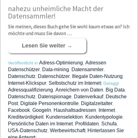
nahezu unh
eimliche Macht der
Datensammler!
Sie
mein
e
n, die
ses
Buch gehe Sie wohl kaum etwas an? Ich
möchte und muss Sie davon …
Lesen Sie weiter
→
Adress-Optimierung
Adressen
Veröffentlicht in
,
Datenschützer
Data-mining
Datensammler
,
,
,
Datenschutz
Datenschützer
Illegale Daten-Nutzung
,
,
,
Internet-Klickspur
Selbstschutz im Internet
,
|
Getaggt
Adressqualifizierung
Anreichern von Daten
Big Data
,
,
,
Datenschutz
Datenspionage
Datenverkauf
Deutsche
,
,
,
Post
Digitale Personenkontrolle
Digitalzeitalter
,
,
,
Facebook
Googeln
Haushaltsadressen
Internet
,
,
,
,
Kreditwürdigkeit
Kundenselektion
Kundentypologie
,
,
,
Persönliche Daten im Internet
Profildaten
Schufa
,
,
,
USA-Datenschutz
Werbewirtschaft
Hinterlassen Sie
,
|
eine Antwort
|