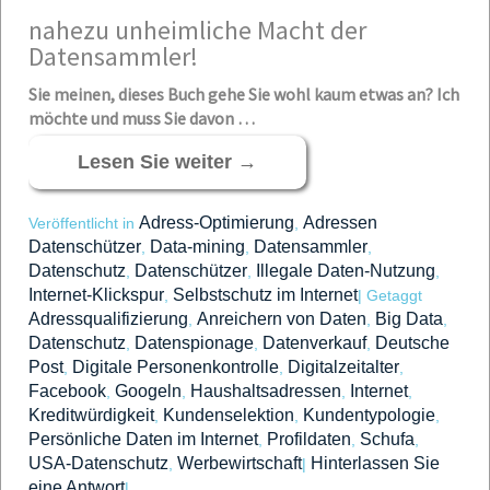
nahezu unh
eimliche Macht der
Datensammler!
Sie
mein
e
n, die
ses
Buch gehe Sie wohl kaum etwas an? Ich
möchte und muss Sie davon …
Lesen Sie weiter
→
Adress-Optimierung
Adressen
Veröffentlicht in
,
Datenschützer
Data-mining
Datensammler
,
,
,
Datenschutz
Datenschützer
Illegale Daten-Nutzung
,
,
,
Internet-Klickspur
Selbstschutz im Internet
,
|
Getaggt
Adressqualifizierung
Anreichern von Daten
Big Data
,
,
,
Datenschutz
Datenspionage
Datenverkauf
Deutsche
,
,
,
Post
Digitale Personenkontrolle
Digitalzeitalter
,
,
,
Facebook
Googeln
Haushaltsadressen
Internet
,
,
,
,
Kreditwürdigkeit
Kundenselektion
Kundentypologie
,
,
,
Persönliche Daten im Internet
Profildaten
Schufa
,
,
,
USA-Datenschutz
Werbewirtschaft
Hinterlassen Sie
,
|
eine Antwort
|