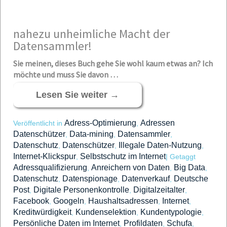
nahezu unh
eimliche Macht der
Datensammler!
Sie
mein
e
n, die
ses
Buch gehe Sie wohl kaum etwas an? Ich
möchte und muss Sie davon …
Lesen Sie weiter
→
Adress-Optimierung
Adressen
Veröffentlicht in
,
Datenschützer
Data-mining
Datensammler
,
,
,
Datenschutz
Datenschützer
Illegale Daten-Nutzung
,
,
,
Internet-Klickspur
Selbstschutz im Internet
,
|
Getaggt
Adressqualifizierung
Anreichern von Daten
Big Data
,
,
,
Datenschutz
Datenspionage
Datenverkauf
Deutsche
,
,
,
Post
Digitale Personenkontrolle
Digitalzeitalter
,
,
,
Facebook
Googeln
Haushaltsadressen
Internet
,
,
,
,
Kreditwürdigkeit
Kundenselektion
Kundentypologie
,
,
,
Persönliche Daten im Internet
Profildaten
Schufa
,
,
,