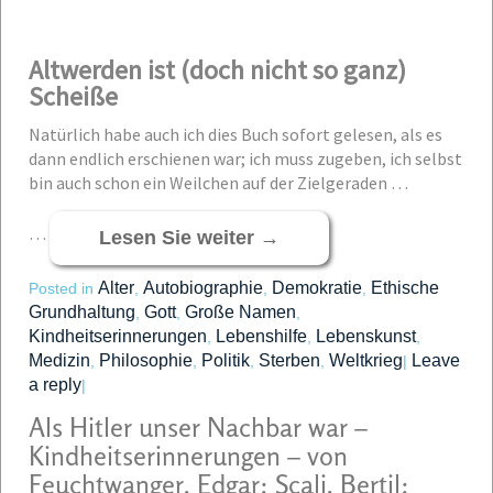
Altwerden ist (doch nicht so ganz)
Scheiße
Natürlich habe auch ich dies Buch sofort gelesen, als es
dann endlich erschienen war; ich muss zugeben, ich selbst
bin auch schon ein Weilchen auf der Zielgeraden …
…
Lesen Sie weiter
→
Alter
Autobiographie
Demokratie
Ethische
Posted in
,
,
,
Grundhaltung
Gott
Große Namen
,
,
,
Kindheitserinnerungen
Lebenshilfe
Lebenskunst
,
,
,
Medizin
Philosophie
Politik
Sterben
Weltkrieg
Leave
,
,
,
,
|
a reply
|
Als Hitler unser Nachbar war –
Kindheitserinnerungen – von
Feuchtwanger, Edgar; Scali, Bertil;