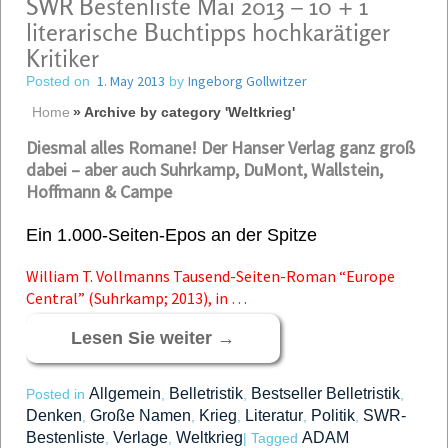
SWR Bestenliste Mai 2013 – 10 + 1
literarische Buchtipps hochkarätiger
Kritiker
1. May 2013
Ingeborg Gollwitzer
Posted on
by
Home
»
Archive by category 'Weltkrieg'
Diesmal alles Romane! Der Hanser Verlag ganz groß
dabei – aber auch Suhrkamp, DuMont, Wallstein,
Hoffmann & Campe
Ein 1.000-Seiten-Epos an der Spitze
William T. Vollmanns Tausend-Seiten-Roman “Europe
Central” (Suhrkamp; 2013), in …
Lesen Sie weiter
→
Allgemein
Belletristik
Bestseller Belletristik
Posted in
,
,
,
Denken
Große Namen
Krieg
Literatur
Politik
SWR-
,
,
,
,
,
Bestenliste
Verlage
Weltkrieg
ADAM
,
,
|
Tagged