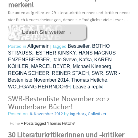
merken!
Die unten aufgeführten 29 Literaturkritikerinnen und -kritiker nennen mo
vier Buch-Neuerscheinungen, denen sie “möglichst viele Leser …
Lesen Sie weiter
→
Allgemein
Bestseller
BOTHO
Posted in
|
Tagged
,
STRAUSS:
ESTHER KINSKY
HANS MAGNUS
,
,
ENZENSBERGER
Italo Svevo
Kafka
KAREN
,
,
,
KÖHLER
MARCEL BEYER
Michael Kleeberg
,
,
,
REGINA SCHEER
REINER STACH
SWR
SWR -
,
,
,
Bestenliste November 2014
Thomas Hettche
,
,
WOLFGANG HERRNDORF
Leave a reply
|
|
SWR-Bestenliste November 2012
Wunderbare Bücher!
8. November 2012
Ingeborg Gollwitzer
Posted on
by
Home
»
Posts tagged 'Thomas Hettche'
30 Literaturkritikerinnen und -kritiker