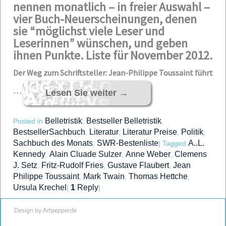
nennen monatlich – in freier Auswahl –
vier Buch-Neuerscheinungen, denen
sie “möglichst viele Leser und
Leserinnen” wünschen, und geben
ihnen Punkte. Liste für November 2012.
Der Weg zum Schriftsteller: Jean-Philippe Toussaint führt
…
Lesen Sie weiter
→
Belletristik
Bestseller Belletristik
Posted in
,
,
BestsellerSachbuch
Literatur
Literatur Preise
Politik
,
,
,
,
Sachbuch des Monats
SWR-Bestenliste
A..L.
,
|
Tagged
Kennedy
Alain Cluade Sulzer
Anne Weber
Clemens
,
,
,
J. Setz
Fritz-Rudolf Fries
Gustave Flaubert
Jean
,
,
,
Philippe Toussaint
Mark Twain
Thomas Hettche
,
,
,
Ursula Krechel
1
Reply
|
|
Design by Artpepper.de