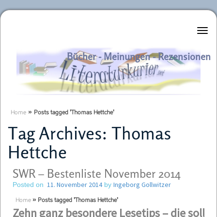
Literaturkurier.net
Bücher - Meinungen - Rezensionen
Home
»
Posts tagged 'Thomas Hettche'
Tag Archives:
Thomas
Hettche
SWR – Bestenliste November 2014
11. November 2014
Ingeborg Gollwitzer
Posted on
by
Home
»
Posts tagged 'Thomas Hettche'
Zehn ganz besondere Lesetips –
die sollte