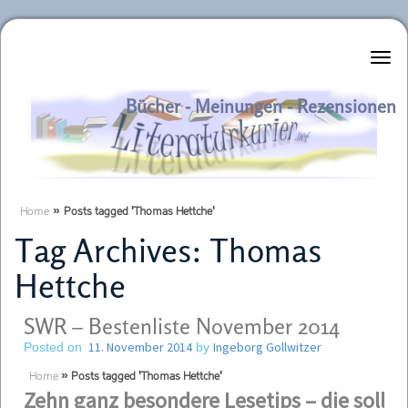
Literaturkurier.net
Bücher - Meinungen - Rezensionen
Home
»
Posts tagged 'Thomas Hettche'
Tag Archives:
Thomas
Hettche
SWR – Bestenliste November 2014
11. November 2014
Ingeborg Gollwitzer
Posted on
by
Home
»
Posts tagged 'Thomas Hettche'
Zehn ganz besondere Lesetips –
die sollte