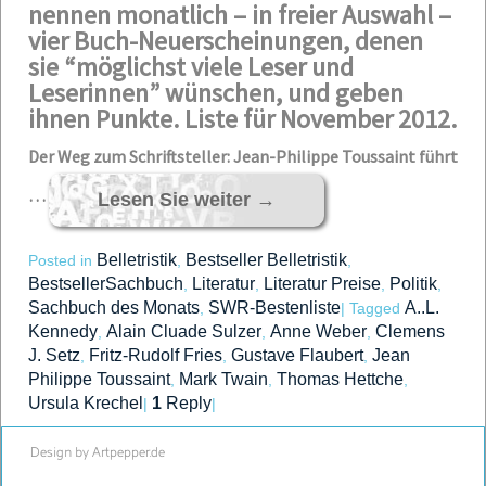
nennen monatlich – in freier Auswahl –
vier Buch-Neuerscheinungen, denen
sie “möglichst viele Leser und
Leserinnen” wünschen, und geben
ihnen Punkte. Liste für November 2012.
Der Weg zum Schriftsteller: Jean-Philippe Toussaint führt
…
Lesen Sie weiter
→
Belletristik
Bestseller Belletristik
Posted in
,
,
BestsellerSachbuch
Literatur
Literatur Preise
Politik
,
,
,
,
Sachbuch des Monats
SWR-Bestenliste
A..L.
,
|
Tagged
Kennedy
Alain Cluade Sulzer
Anne Weber
Clemens
,
,
,
J. Setz
Fritz-Rudolf Fries
Gustave Flaubert
Jean
,
,
,
Philippe Toussaint
Mark Twain
Thomas Hettche
,
,
,
Ursula Krechel
1
Reply
|
|
Design by Artpepper.de