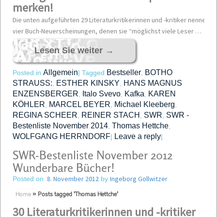
merken!
Die unten aufgeführten 29 Literaturkritikerinnen und -kritiker nennen mo
vier Buch-Neuerscheinungen, denen sie “möglichst viele Leser …
Lesen Sie weiter
→
Allgemein
Bestseller
BOTHO
Posted in
|
Tagged
,
STRAUSS:
ESTHER KINSKY
HANS MAGNUS
,
,
ENZENSBERGER
Italo Svevo
Kafka
KAREN
,
,
,
KÖHLER
MARCEL BEYER
Michael Kleeberg
,
,
,
REGINA SCHEER
REINER STACH
SWR
SWR -
,
,
,
Bestenliste November 2014
Thomas Hettche
,
,
WOLFGANG HERRNDORF
Leave a reply
|
|
SWR-Bestenliste November 2012
Wunderbare Bücher!
8. November 2012
Ingeborg Gollwitzer
Posted on
by
Home
»
Posts tagged 'Thomas Hettche'
30 Literaturkritikerinnen und -kritiker