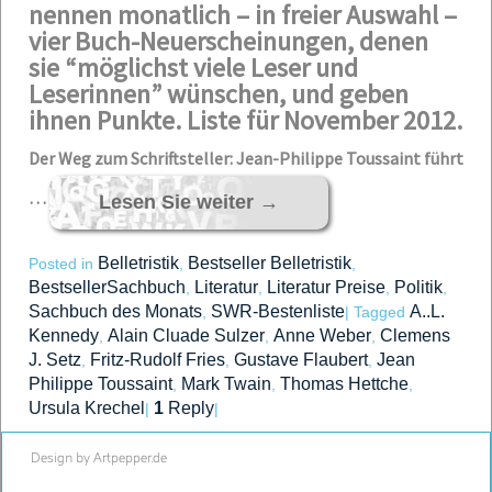
nennen monatlich – in freier Auswahl –
vier Buch-Neuerscheinungen, denen
sie “möglichst viele Leser und
Leserinnen” wünschen, und geben
ihnen Punkte. Liste für November 2012.
Der Weg zum Schriftsteller: Jean-Philippe Toussaint führt
…
Lesen Sie weiter
→
Belletristik
Bestseller Belletristik
Posted in
,
,
BestsellerSachbuch
Literatur
Literatur Preise
Politik
,
,
,
,
Sachbuch des Monats
SWR-Bestenliste
A..L.
,
|
Tagged
Kennedy
Alain Cluade Sulzer
Anne Weber
Clemens
,
,
,
J. Setz
Fritz-Rudolf Fries
Gustave Flaubert
Jean
,
,
,
Philippe Toussaint
Mark Twain
Thomas Hettche
,
,
,
Ursula Krechel
1
Reply
|
|
Design by Artpepper.de