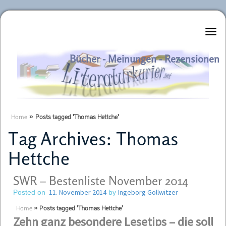
Literaturkurier.net
Bücher - Meinungen - Rezensionen
Home
»
Posts tagged 'Thomas Hettche'
Tag Archives:
Thomas
Hettche
SWR – Bestenliste November 2014
11. November 2014
Ingeborg Gollwitzer
Posted on
by
Home
»
Posts tagged 'Thomas Hettche'
Zehn ganz besondere Lesetips –
die sollte