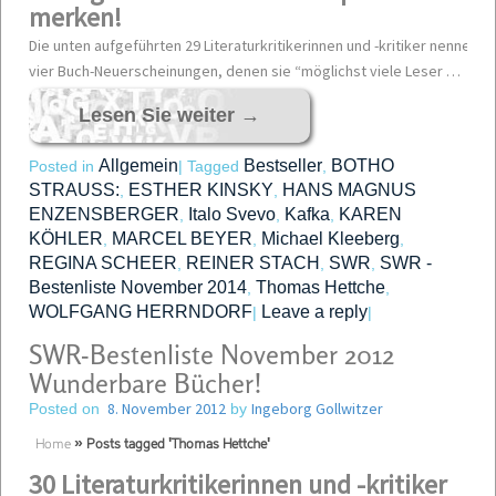
merken!
Die unten aufgeführten 29 Literaturkritikerinnen und -kritiker nennen mo
vier Buch-Neuerscheinungen, denen sie “möglichst viele Leser …
Lesen Sie weiter
→
Allgemein
Bestseller
BOTHO
Posted in
|
Tagged
,
STRAUSS:
ESTHER KINSKY
HANS MAGNUS
,
,
ENZENSBERGER
Italo Svevo
Kafka
KAREN
,
,
,
KÖHLER
MARCEL BEYER
Michael Kleeberg
,
,
,
REGINA SCHEER
REINER STACH
SWR
SWR -
,
,
,
Bestenliste November 2014
Thomas Hettche
,
,
WOLFGANG HERRNDORF
Leave a reply
|
|
SWR-Bestenliste November 2012
Wunderbare Bücher!
8. November 2012
Ingeborg Gollwitzer
Posted on
by
Home
»
Posts tagged 'Thomas Hettche'
30 Literaturkritikerinnen und -kritiker