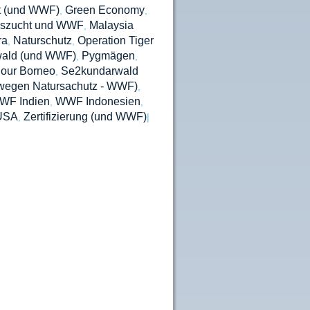
t (und WWF)
Green Economy
,
,
szucht und WWF
Malaysia
,
ra
Naturschutz
Operation Tiger
,
,
wald (und WWF)
Pygmägen
,
,
our Borneo
Se2kundarwald
,
wegen Natursachutz - WWF)
,
WF Indien
WWF Indonesien
,
,
USA
Zertifizierung (und WWF)
,
|