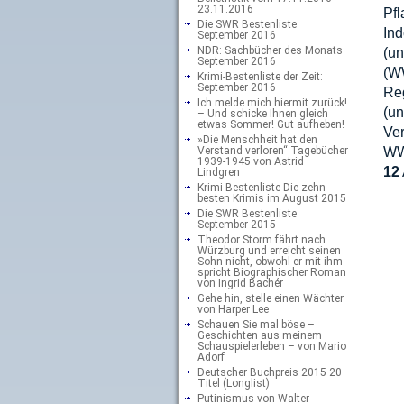
23.11.2016
Pf
Die SWR Bestenliste
In
September 2016
NDR: Sachbücher des Monats
(u
September 2016
(W
Krimi-Bestenliste der Zeit:
September 2016
Re
Ich melde mich hiermit zurück!
(u
– Und schicke Ihnen gleich
etwas Sommer! Gut aufheben!
Ver
»Die Menschheit hat den
Verstand verloren“ Tagebücher
WWF
1939-1945 von Astrid
12
Lindgren
Krimi-Bestenliste Die zehn
besten Krimis im August 2015
Die SWR Bestenliste
September 2015
Theodor Storm fährt nach
Würzburg und erreicht seinen
Sohn nicht, obwohl er mit ihm
spricht Biographischer Roman
von Ingrid Bachér
Gehe hin, stelle einen Wächter
von Harper Lee
Schauen Sie mal böse –
Geschichten aus meinem
Schauspielerleben – von Mario
Adorf
Deutscher Buchpreis 2015 20
Titel (Longlist)
Putinismus von Walter