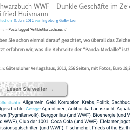
hwarzbuch WWF – Dunkle Geschäfte im Zei
lfried Huismann
9. Juni 2012
Ingeborg Gollwitzer
ted on
von
me
»
Posts tagged 'Antibiotika Lachszucht'
en Sie schon einmal darauf geachtet, wo überall das Zeich
zt erfahren wir, was die Kehrseite der “Panda-Medaille” ist!
ch:
Gütersloher Verlagshaus, 2012, 256 Seiten, mit Fotos, Euro 19,
Lesen Sie weiter
→
Allgemein
Geld
Korruption
Krebs
Politik
Sachbuc
öffentlicht in
,
,
,
,
,
tgeschichte
Agrentinien
Antibiotika Lachszucht
Aquaku
|
Getaggt
,
,
twa (Pygmäenvolk)
Berggorillas (und WWF)
Bioenergie (und
,
,
nd WWF)
Club der 1001
Coca Cola (und WWF)
Elefantenjagd
,
,
,
ssionsgutschriften (und WWF)
Fischmehgl
Frieds of the Earth
,
,