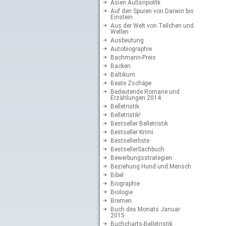
Asien Außsnpolitk
Auf den Spuren von Darwin bis
Einstein
Aus der Welt von Teilchen und
Wellen
Ausbeutung
Autobiographie
Bachmann-Preis
Backen
Baltikum
Beate Zschäpe
Bedeutende Romane und
Erzählungen 2014
Belletristik
Belletristik!
Bestseller Belletristik
Bestseller Krimi
Bestsellerliste
BestsellerSachbuch
Bewerbungsstrategien
Beziehung Hund und Mensch
Bibel
Biographie
Biologie
Bremen
Buch des Monats Januar
2015
Buchcharts-Belletristik