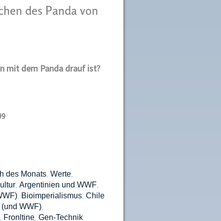
chen des Panda von
en mit dem Panda drauf ist?
99
h des Monats
Werte
,
,
ltur
Argentinien und WWF
,
,
 WWF)
Bioimperialismus
Chile
,
,
t (und WWF)
,
Fronltine
Gen-Technik
,
,