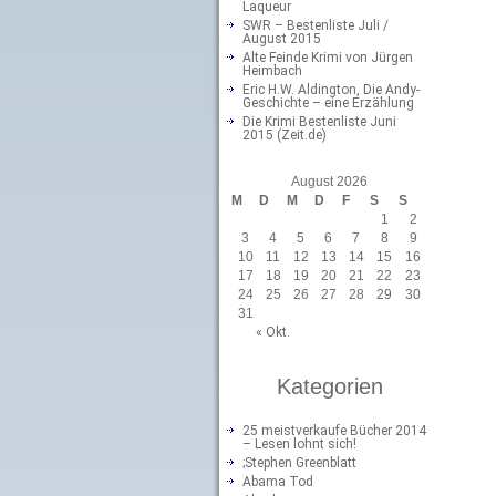
Laqueur
SWR – Bestenliste Juli /
August 2015
Alte Feinde Krimi von Jürgen
Heimbach
Eric H.W. Aldington, Die Andy-
Geschichte – eine Erzählung
Die Krimi Bestenliste Juni
2015 (Zeit.de)
August 2026
M
D
M
D
F
S
S
1
2
3
4
5
6
7
8
9
10
11
12
13
14
15
16
17
18
19
20
21
22
23
24
25
26
27
28
29
30
31
« Okt.
Kategorien
25 meistverkaufe Bücher 2014
– Lesen lohnt sich!
;Stephen Greenblatt
Abama Tod