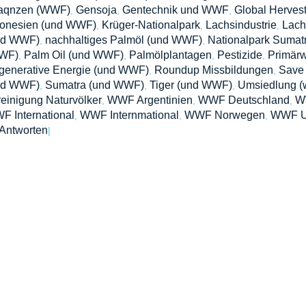
laqnzen (WWF)
Gensoja
Gentechnik und WWF
Global Herves
,
,
,
donesien (und WWF)
Krüger-Nationalpark
Lachsindustrie
Lach
,
,
,
nd WWF)
nachhaltiges Palmöl (und WWF)
Nationalpark Sumat
,
,
WF)
Palm Oil (und WWF)
Palmölplantagen
Pestizide
Primär
,
,
,
,
generative Energie (und WWF)
Roundup Missbildungen
Save 
,
,
nd WWF)
Sumatra (und WWF)
Tiger (und WWF)
Umsiedlung (
,
,
,
einigung Naturvölker
WWF Argentinien
WWF Deutschland
W
,
,
,
 International
WWF Internmational
WWF Norwegen
WWF 
,
,
,
Antworten
|