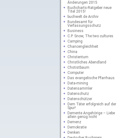
Änderungen 2015
Buchcharts-Ratgeber neue
Titel 2015!
buchwelt.de Archiv
Bundesamt für
Verfassungsschutz
Business
C.P. Snow, The two cultures
Camping
Chancengleichheit
China
Christentum
Christliches Abendland
Chstistbaum
Computer
Das evangelische Pfarrhaus
Data-mining
Datensammler
Datenschutz
Datenschützer
Dem Täter erfolgreich auf der
Spur!
Demente Angehörige – Liebe
allein genüg nicht
Demenz
Demokratie
Denken
Deutscher Buchpreis