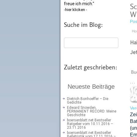
freue ich mich."
Sc
-hier klicken -
Wi
Pos
Suche im Blog:
Ho
Hab
Jet
Zuletzt geschrieben:
Bu
…
Neueste Beiträge
Dietrich Bonhoeffer – Die
Gedichte
Edward Snowden,
Ver
PERMANENT RECORD: Meine
Zei
Geschichte
boersenblatt.net Bestseller
Ba
Ratgeber vom 10.11.2016 –
23.11.2016
(u
boersenblatt.net Bestseller
Emi
Belletristik vom 17.11.2016 –