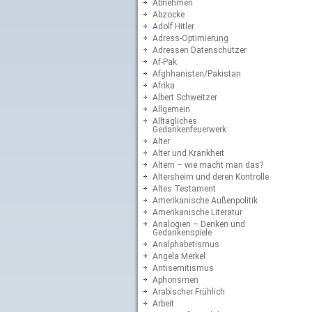
Abnehmen
Abzocke
Adolf Hitler
Adress-Optimierung
Adressen Datenschützer
Af-Pak
Afghhanisten/Pakistan
Afrika
Albert Schweitzer
Allgemein
Alltägliches
Gedankenfeuerwerk
Alter
Alter und Krankheit
Altern – wie macht man das?
Altersheim und deren Kontrolle
Altes Testament
Amerikanische Außenpolitik
Amerikanische Literatur
Analogien – Denken und
Gedankenspiele
Analphabetismus
Angela Merkel
Antisemitismus
Aphorismen
Arabischer Frühlich
Arbeit