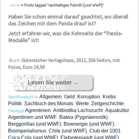
Home
»
Posts tagged 'nachhaltiges Palmöl (und WWF)'
Haben Sie schon einmal darauf geachtet, wo überall
das Zeichen mit dem Panda drauf ist?
Jetzt erfahren wir, was die Kehrseite der “Panda-
Medaille” ist!
Buch:
Gütersloher Verlagshaus, 2012, 256 Seiten, mit
Fotos, Euro 19,99
…
Lesen Sie weiter
→
Allgemein
Geld
Korruption
Krebs
Veröffentlicht in
,
,
,
,
Politik
Sachbuch des Monats
Werte
Zeitgeschichte
,
,
,
|
Agrentinien
Antibiotika Lachszucht
Aquakultur
Getaggt
,
,
,
Argentinien und WWF
Batwa (Pygmäenvolk)
,
,
Berggorillas (und WWF)
Bioenergie (und WWF)
,
,
Bioimperialismus
Chile (und WWF)
Club der 1001
,
,
,
Coca Cola (und WWF)
Elefantenjagdt (und WWF)
,
,