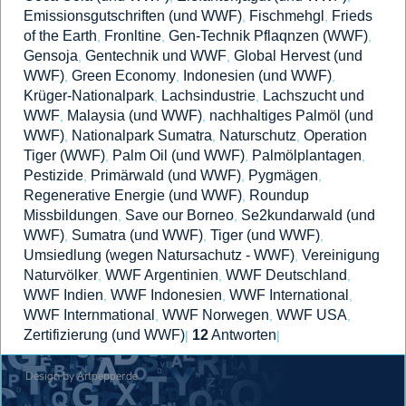
Emissionsgutschriften (und WWF)
Fischmehgl
Frieds
,
,
of the Earth
Fronltine
Gen-Technik Pflaqnzen (WWF)
,
,
,
Gensoja
Gentechnik und WWF
Global Hervest (und
,
,
WWF)
Green Economy
Indonesien (und WWF)
,
,
,
Krüger-Nationalpark
Lachsindustrie
Lachszucht und
,
,
WWF
Malaysia (und WWF)
nachhaltiges Palmöl (und
,
,
WWF)
Nationalpark Sumatra
Naturschutz
Operation
,
,
,
Tiger (WWF)
Palm Oil (und WWF)
Palmölplantagen
,
,
,
Pestizide
Primärwald (und WWF)
Pygmägen
,
,
,
Regenerative Energie (und WWF)
Roundup
,
Missbildungen
Save our Borneo
Se2kundarwald (und
,
,
WWF)
Sumatra (und WWF)
Tiger (und WWF)
,
,
,
Umsiedlung (wegen Natursachutz - WWF)
Vereinigung
,
Naturvölker
WWF Argentinien
WWF Deutschland
,
,
,
WWF Indien
WWF Indonesien
WWF International
,
,
,
WWF Internmational
WWF Norwegen
WWF USA
,
,
,
Zertifizierung (und WWF)
12
Antworten
|
|
Design by Artpepper.de