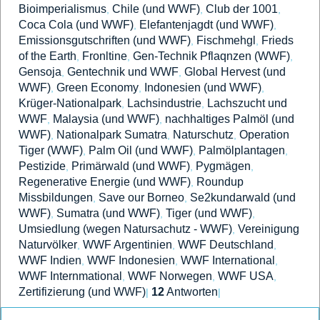
Bioimperialismus
Chile (und WWF)
Club der 1001
,
,
,
Coca Cola (und WWF)
Elefantenjagdt (und WWF)
,
,
Emissionsgutschriften (und WWF)
Fischmehgl
Frieds
,
,
of the Earth
Fronltine
Gen-Technik Pflaqnzen (WWF)
,
,
,
Gensoja
Gentechnik und WWF
Global Hervest (und
,
,
WWF)
Green Economy
Indonesien (und WWF)
,
,
,
Krüger-Nationalpark
Lachsindustrie
Lachszucht und
,
,
WWF
Malaysia (und WWF)
nachhaltiges Palmöl (und
,
,
WWF)
Nationalpark Sumatra
Naturschutz
Operation
,
,
,
Tiger (WWF)
Palm Oil (und WWF)
Palmölplantagen
,
,
,
Pestizide
Primärwald (und WWF)
Pygmägen
,
,
,
Regenerative Energie (und WWF)
Roundup
,
Missbildungen
Save our Borneo
Se2kundarwald (und
,
,
WWF)
Sumatra (und WWF)
Tiger (und WWF)
,
,
,
Umsiedlung (wegen Natursachutz - WWF)
Vereinigung
,
Naturvölker
WWF Argentinien
WWF Deutschland
,
,
,
WWF Indien
WWF Indonesien
WWF International
,
,
,
WWF Internmational
WWF Norwegen
WWF USA
,
,
,
Zertifizierung (und WWF)
12
Antworten
|
|