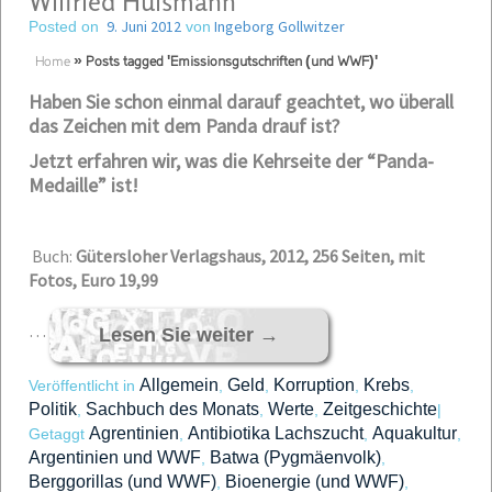
Wilfried Huismann
9. Juni 2012
Ingeborg Gollwitzer
Posted on
von
Home
»
Posts tagged 'Emissionsgutschriften (und WWF)'
Haben Sie schon einmal darauf geachtet, wo überall
das Zeichen mit dem Panda drauf ist?
Jetzt erfahren wir, was die Kehrseite der “Panda-
Medaille” ist!
Buch:
Gütersloher Verlagshaus, 2012, 256 Seiten, mit
Fotos, Euro 19,99
…
Lesen Sie weiter
→
Allgemein
Geld
Korruption
Krebs
Veröffentlicht in
,
,
,
,
Politik
Sachbuch des Monats
Werte
Zeitgeschichte
,
,
,
|
Agrentinien
Antibiotika Lachszucht
Aquakultur
Getaggt
,
,
,
Argentinien und WWF
Batwa (Pygmäenvolk)
,
,
Berggorillas (und WWF)
Bioenergie (und WWF)
,
,