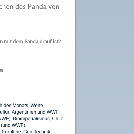
chen des Panda von
en mit dem Panda drauf ist?
99
h des Monats
Werte
,
,
ltur
Argentinien und WWF
,
,
 WWF)
Bioimperialismus
Chile
,
,
t (und WWF)
,
Fronltine
Gen-Technik
,
,