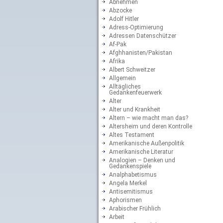
Abnehmen
Abzocke
Adolf Hitler
Adress-Optimierung
Adressen Datenschützer
Af-Pak
Afghhanisten/Pakistan
Afrika
Albert Schweitzer
Allgemein
Alltägliches
Gedankenfeuerwerk
Alter
Alter und Krankheit
Altern – wie macht man das?
Altersheim und deren Kontrolle
Altes Testament
Amerikanische Außenpolitik
Amerikanische Literatur
Analogien – Denken und
Gedankenspiele
Analphabetismus
Angela Merkel
Antisemitismus
Aphorismen
Arabischer Frühlich
Arbeit