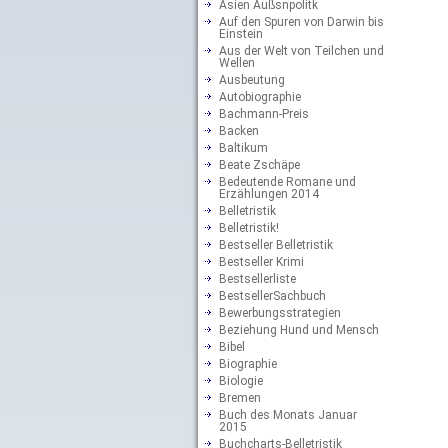
Asien Außsnpolitk
Auf den Spuren von Darwin bis
Einstein
Aus der Welt von Teilchen und
Wellen
Ausbeutung
Autobiographie
Bachmann-Preis
Backen
Baltikum
Beate Zschäpe
Bedeutende Romane und
Erzählungen 2014
Belletristik
Belletristik!
Bestseller Belletristik
Bestseller Krimi
Bestsellerliste
BestsellerSachbuch
Bewerbungsstrategien
Beziehung Hund und Mensch
Bibel
Biographie
Biologie
Bremen
Buch des Monats Januar
2015
Buchcharts-Belletristik