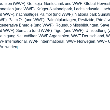
laqnzen (WWF)
Gensoja
Gentechnik und WWF
Global Herves
,
,
,
donesien (und WWF)
Krüger-Nationalpark
Lachsindustrie
Lach
,
,
,
nd WWF)
nachhaltiges Palmöl (und WWF)
Nationalpark Sumat
,
,
WF)
Palm Oil (und WWF)
Palmölplantagen
Pestizide
Primär
,
,
,
,
generative Energie (und WWF)
Roundup Missbildungen
Save 
,
,
nd WWF)
Sumatra (und WWF)
Tiger (und WWF)
Umsiedlung (
,
,
,
einigung Naturvölker
WWF Argentinien
WWF Deutschland
W
,
,
,
 International
WWF Internmational
WWF Norwegen
WWF 
,
,
,
Antworten
|