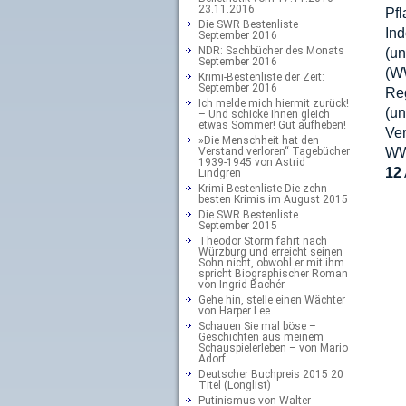
23.11.2016
Pf
Die SWR Bestenliste
In
September 2016
NDR: Sachbücher des Monats
(u
September 2016
(W
Krimi-Bestenliste der Zeit:
September 2016
Re
Ich melde mich hiermit zurück!
(u
– Und schicke Ihnen gleich
etwas Sommer! Gut aufheben!
Ver
»Die Menschheit hat den
Verstand verloren“ Tagebücher
WWF
1939-1945 von Astrid
12
Lindgren
Krimi-Bestenliste Die zehn
besten Krimis im August 2015
Die SWR Bestenliste
September 2015
Theodor Storm fährt nach
Würzburg und erreicht seinen
Sohn nicht, obwohl er mit ihm
spricht Biographischer Roman
von Ingrid Bachér
Gehe hin, stelle einen Wächter
von Harper Lee
Schauen Sie mal böse –
Geschichten aus meinem
Schauspielerleben – von Mario
Adorf
Deutscher Buchpreis 2015 20
Titel (Longlist)
Putinismus von Walter