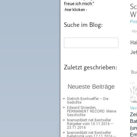
freue ich mich."
Sc
-hier klicken -
Wi
Pos
Suche im Blog:
Ho
Hab
Jet
Zuletzt geschrieben:
Bu
…
Neueste Beiträge
Dietrich Bonhoeffer – Die
Gedichte
Edward Snowden,
Ver
PERMANENT RECORD: Meine
Zei
Geschichte
boersenblatt.net Bestseller
Ba
Ratgeber vom 10.11.2016 –
23.11.2016
(u
boersenblatt.net Bestseller
Emi
Belletristik vom 17.11.2016 –