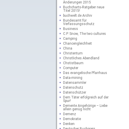
Änderungen 2015
Buchcharts-Ratgeber neue
Titel 2015!
buchwelt.de Archiv
Bundesamt für
Verfassungsschutz
Business
C.P. Snow, The two cultures
Camping
Chancengleichheit
China
Christentum
Christliches Abendland
Chstistbaum
Computer
Das evangelische Pfarrhaus
Data-mining
Datensammler
Datenschutz
Datenschützer
Dem Täter erfolgreich auf der
Spur!
Demente Angehörige – Liebe
allein genüg nicht
Demenz
Demokratie
Denken
Deutscher Buchpreis