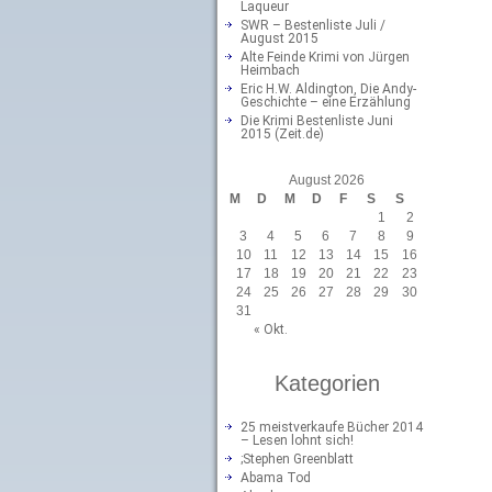
Laqueur
SWR – Bestenliste Juli /
August 2015
Alte Feinde Krimi von Jürgen
Heimbach
Eric H.W. Aldington, Die Andy-
Geschichte – eine Erzählung
Die Krimi Bestenliste Juni
2015 (Zeit.de)
August 2026
M
D
M
D
F
S
S
1
2
3
4
5
6
7
8
9
10
11
12
13
14
15
16
17
18
19
20
21
22
23
24
25
26
27
28
29
30
31
« Okt.
Kategorien
25 meistverkaufe Bücher 2014
– Lesen lohnt sich!
;Stephen Greenblatt
Abama Tod