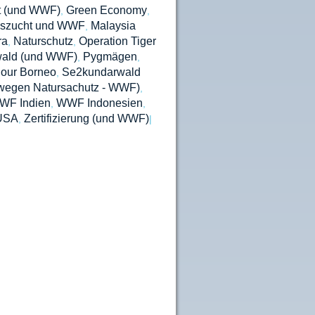
t (und WWF)
Green Economy
,
,
szucht und WWF
Malaysia
,
ra
Naturschutz
Operation Tiger
,
,
wald (und WWF)
Pygmägen
,
,
our Borneo
Se2kundarwald
,
wegen Natursachutz - WWF)
,
WF Indien
WWF Indonesien
,
,
USA
Zertifizierung (und WWF)
,
|