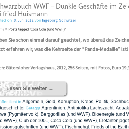
hwarzbuch WWF – Dunkle Geschäfte im Zei
lfried Huismann
9. Juni 2012
Ingeborg Gollwitzer
ted on
von
me
»
Posts tagged 'Coca Cola (und WWF)'
en Sie schon einmal darauf geachtet, wo überall das Zeich
zt erfahren wir, was die Kehrseite der “Panda-Medaille” ist!
ch:
Gütersloher Verlagshaus, 2012, 256 Seiten, mit Fotos, Euro 19,
Lesen Sie weiter
→
Allgemein
Geld
Korruption
Krebs
Politik
Sachbuc
öffentlicht in
,
,
,
,
,
tgeschichte
Agrentinien
Antibiotika Lachszucht
Aquaku
|
Getaggt
,
,
twa (Pygmäenvolk)
Berggorillas (und WWF)
Bioenergie (und
,
,
nd WWF)
Club der 1001
Coca Cola (und WWF)
Elefantenjagd
,
,
,
ssionsgutschriften (und WWF)
Fischmehgl
Frieds of the Earth
,
,