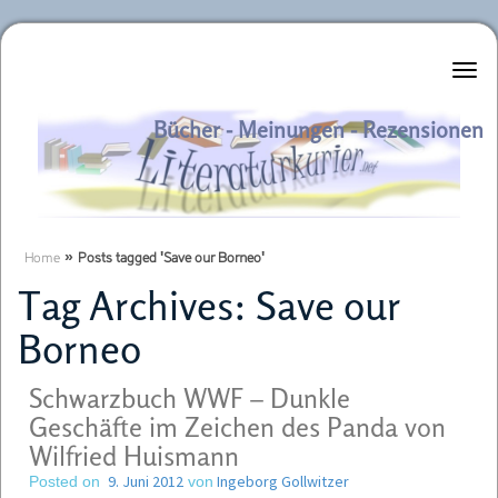
Literaturkurier.net
Bücher - Meinungen - Rezensionen
Home
»
Posts tagged 'Save our Borneo'
Tag Archives:
Save our
Borneo
Schwarzbuch WWF – Dunkle
Geschäfte im Zeichen des Panda von
Wilfried Huismann
9. Juni 2012
Ingeborg Gollwitzer
Posted on
von