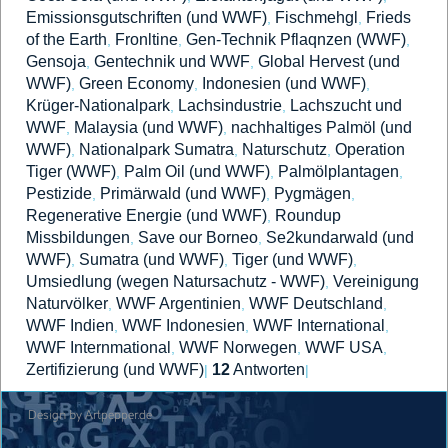
Emissionsgutschriften (und WWF)
Fischmehgl
Frieds
,
,
of the Earth
Fronltine
Gen-Technik Pflaqnzen (WWF)
,
,
,
Gensoja
Gentechnik und WWF
Global Hervest (und
,
,
WWF)
Green Economy
Indonesien (und WWF)
,
,
,
Krüger-Nationalpark
Lachsindustrie
Lachszucht und
,
,
WWF
Malaysia (und WWF)
nachhaltiges Palmöl (und
,
,
WWF)
Nationalpark Sumatra
Naturschutz
Operation
,
,
,
Tiger (WWF)
Palm Oil (und WWF)
Palmölplantagen
,
,
,
Pestizide
Primärwald (und WWF)
Pygmägen
,
,
,
Regenerative Energie (und WWF)
Roundup
,
Missbildungen
Save our Borneo
Se2kundarwald (und
,
,
WWF)
Sumatra (und WWF)
Tiger (und WWF)
,
,
,
Umsiedlung (wegen Natursachutz - WWF)
Vereinigung
,
Naturvölker
WWF Argentinien
WWF Deutschland
,
,
,
WWF Indien
WWF Indonesien
WWF International
,
,
,
WWF Internmational
WWF Norwegen
WWF USA
,
,
,
Zertifizierung (und WWF)
12
Antworten
|
|
Design by Artpepper.de