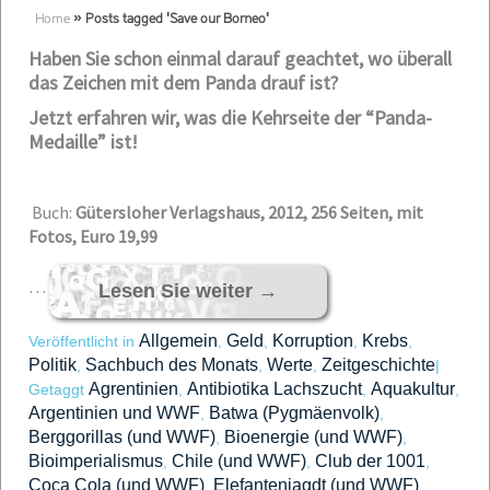
Home
»
Posts tagged 'Save our Borneo'
Haben Sie schon einmal darauf geachtet, wo überall
das Zeichen mit dem Panda drauf ist?
Jetzt erfahren wir, was die Kehrseite der “Panda-
Medaille” ist!
Buch:
Gütersloher Verlagshaus, 2012, 256 Seiten, mit
Fotos, Euro 19,99
…
Lesen Sie weiter
→
Allgemein
Geld
Korruption
Krebs
Veröffentlicht in
,
,
,
,
Politik
Sachbuch des Monats
Werte
Zeitgeschichte
,
,
,
|
Agrentinien
Antibiotika Lachszucht
Aquakultur
Getaggt
,
,
,
Argentinien und WWF
Batwa (Pygmäenvolk)
,
,
Berggorillas (und WWF)
Bioenergie (und WWF)
,
,
Bioimperialismus
Chile (und WWF)
Club der 1001
,
,
,
Coca Cola (und WWF)
Elefantenjagdt (und WWF)
,
,