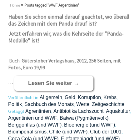
Home
»
Posts tagged 'WWF Argentinien'
Haben Sie schon einmal darauf geachtet, wo überall
das Zeichen mit dem Panda drauf ist?
Jetzt erfahren wir, was die Kehrseite der “Panda-
Medaille” ist!
Buch:
Gütersloher Verlagshaus, 2012, 256 Seiten, mit
Fotos, Euro 19,99
…
Lesen Sie weiter
→
Allgemein
Geld
Korruption
Krebs
Veröffentlicht in
,
,
,
,
Politik
Sachbuch des Monats
Werte
Zeitgeschichte
,
,
,
|
Agrentinien
Antibiotika Lachszucht
Aquakultur
Getaggt
,
,
,
Argentinien und WWF
Batwa (Pygmäenvolk)
,
,
Berggorillas (und WWF)
Bioenergie (und WWF)
,
,
Bioimperialismus
Chile (und WWF)
Club der 1001
,
,
,
Coca Cola (und WWF)
Elefantenjagdt (und WWF)
,
,