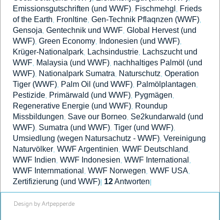
Emissionsgutschriften (und WWF)
Fischmehgl
Frieds
,
,
of the Earth
Fronltine
Gen-Technik Pflaqnzen (WWF)
,
,
,
Gensoja
Gentechnik und WWF
Global Hervest (und
,
,
WWF)
Green Economy
Indonesien (und WWF)
,
,
,
Krüger-Nationalpark
Lachsindustrie
Lachszucht und
,
,
WWF
Malaysia (und WWF)
nachhaltiges Palmöl (und
,
,
WWF)
Nationalpark Sumatra
Naturschutz
Operation
,
,
,
Tiger (WWF)
Palm Oil (und WWF)
Palmölplantagen
,
,
,
Pestizide
Primärwald (und WWF)
Pygmägen
,
,
,
Regenerative Energie (und WWF)
Roundup
,
Missbildungen
Save our Borneo
Se2kundarwald (und
,
,
WWF)
Sumatra (und WWF)
Tiger (und WWF)
,
,
,
Umsiedlung (wegen Natursachutz - WWF)
Vereinigung
,
Naturvölker
WWF Argentinien
WWF Deutschland
,
,
,
WWF Indien
WWF Indonesien
WWF International
,
,
,
WWF Internmational
WWF Norwegen
WWF USA
,
,
,
Zertifizierung (und WWF)
12
Antworten
|
|
Design by Artpepper.de