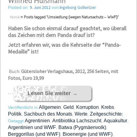
Wilfried Huismann
9. Juni 2012
Ingeborg Gollwitzer
Posted on
von
Home
»
Posts tagged 'Umsiedlung (wegen Natursachutz – WWF)'
Haben Sie schon einmal darauf geachtet, wo überall
das Zeichen mit dem Panda drauf ist?
Jetzt erfahren wir, was die Kehrseite der “Panda-
Medaille” ist!
Buch:
Gütersloher Verlagshaus, 2012, 256 Seiten, mit
Fotos, Euro 19,99
…
Lesen Sie weiter
→
Allgemein
Geld
Korruption
Krebs
Veröffentlicht in
,
,
,
,
Politik
Sachbuch des Monats
Werte
Zeitgeschichte
,
,
,
|
Agrentinien
Antibiotika Lachszucht
Aquakultur
Getaggt
,
,
,
Argentinien und WWF
Batwa (Pygmäenvolk)
,
,
Berggorillas (und WWF)
Bioenergie (und WWF)
,
,