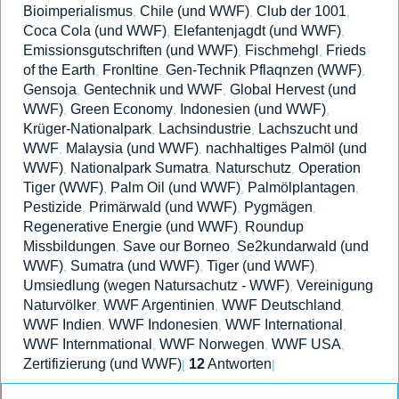
Bioimperialismus
Chile (und WWF)
Club der 1001
,
,
,
Coca Cola (und WWF)
Elefantenjagdt (und WWF)
,
,
Emissionsgutschriften (und WWF)
Fischmehgl
Frieds
,
,
of the Earth
Fronltine
Gen-Technik Pflaqnzen (WWF)
,
,
,
Gensoja
Gentechnik und WWF
Global Hervest (und
,
,
WWF)
Green Economy
Indonesien (und WWF)
,
,
,
Krüger-Nationalpark
Lachsindustrie
Lachszucht und
,
,
WWF
Malaysia (und WWF)
nachhaltiges Palmöl (und
,
,
WWF)
Nationalpark Sumatra
Naturschutz
Operation
,
,
,
Tiger (WWF)
Palm Oil (und WWF)
Palmölplantagen
,
,
,
Pestizide
Primärwald (und WWF)
Pygmägen
,
,
,
Regenerative Energie (und WWF)
Roundup
,
Missbildungen
Save our Borneo
Se2kundarwald (und
,
,
WWF)
Sumatra (und WWF)
Tiger (und WWF)
,
,
,
Umsiedlung (wegen Natursachutz - WWF)
Vereinigung
,
Naturvölker
WWF Argentinien
WWF Deutschland
,
,
,
WWF Indien
WWF Indonesien
WWF International
,
,
,
WWF Internmational
WWF Norwegen
WWF USA
,
,
,
Zertifizierung (und WWF)
12
Antworten
|
|