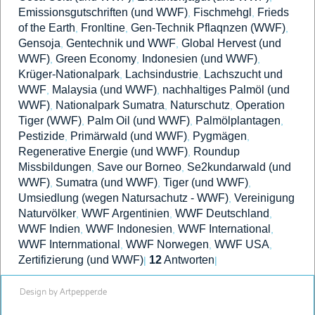
Emissionsgutschriften (und WWF)
Fischmehgl
Frieds
,
,
of the Earth
Fronltine
Gen-Technik Pflaqnzen (WWF)
,
,
,
Gensoja
Gentechnik und WWF
Global Hervest (und
,
,
WWF)
Green Economy
Indonesien (und WWF)
,
,
,
Krüger-Nationalpark
Lachsindustrie
Lachszucht und
,
,
WWF
Malaysia (und WWF)
nachhaltiges Palmöl (und
,
,
WWF)
Nationalpark Sumatra
Naturschutz
Operation
,
,
,
Tiger (WWF)
Palm Oil (und WWF)
Palmölplantagen
,
,
,
Pestizide
Primärwald (und WWF)
Pygmägen
,
,
,
Regenerative Energie (und WWF)
Roundup
,
Missbildungen
Save our Borneo
Se2kundarwald (und
,
,
WWF)
Sumatra (und WWF)
Tiger (und WWF)
,
,
,
Umsiedlung (wegen Natursachutz - WWF)
Vereinigung
,
Naturvölker
WWF Argentinien
WWF Deutschland
,
,
,
WWF Indien
WWF Indonesien
WWF International
,
,
,
WWF Internmational
WWF Norwegen
WWF USA
,
,
,
Zertifizierung (und WWF)
12
Antworten
|
|
Design by Artpepper.de