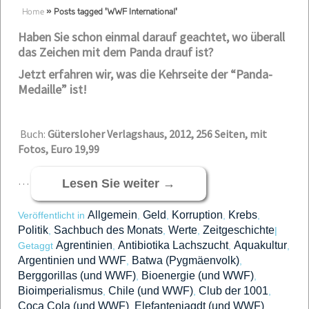
Home
»
Posts tagged 'WWF International'
Haben Sie schon einmal darauf geachtet, wo überall
das Zeichen mit dem Panda drauf ist?
Jetzt erfahren wir, was die Kehrseite der “Panda-
Medaille” ist!
Buch:
Gütersloher Verlagshaus, 2012, 256 Seiten, mit
Fotos, Euro 19,99
…
Lesen Sie weiter
→
Allgemein
Geld
Korruption
Krebs
Veröffentlicht in
,
,
,
,
Politik
Sachbuch des Monats
Werte
Zeitgeschichte
,
,
,
|
Agrentinien
Antibiotika Lachszucht
Aquakultur
Getaggt
,
,
,
Argentinien und WWF
Batwa (Pygmäenvolk)
,
,
Berggorillas (und WWF)
Bioenergie (und WWF)
,
,
Bioimperialismus
Chile (und WWF)
Club der 1001
,
,
,
Coca Cola (und WWF)
Elefantenjagdt (und WWF)
,
,