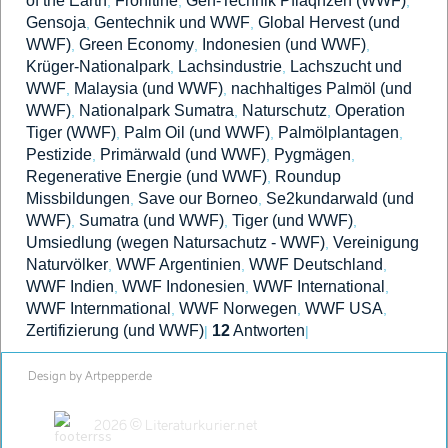
of the Earth
Fronltine
Gen-Technik Pflaqnzen (WWF)
,
,
,
Gensoja
Gentechnik und WWF
Global Hervest (und
,
,
WWF)
Green Economy
Indonesien (und WWF)
,
,
,
Krüger-Nationalpark
Lachsindustrie
Lachszucht und
,
,
WWF
Malaysia (und WWF)
nachhaltiges Palmöl (und
,
,
WWF)
Nationalpark Sumatra
Naturschutz
Operation
,
,
,
Tiger (WWF)
Palm Oil (und WWF)
Palmölplantagen
,
,
,
Pestizide
Primärwald (und WWF)
Pygmägen
,
,
,
Regenerative Energie (und WWF)
Roundup
,
Missbildungen
Save our Borneo
Se2kundarwald (und
,
,
WWF)
Sumatra (und WWF)
Tiger (und WWF)
,
,
,
Umsiedlung (wegen Natursachutz - WWF)
Vereinigung
,
Naturvölker
WWF Argentinien
WWF Deutschland
,
,
,
WWF Indien
WWF Indonesien
WWF International
,
,
,
WWF Internmational
WWF Norwegen
WWF USA
,
,
,
Zertifizierung (und WWF)
12
Antworten
|
|
Design by Artpepper.de
2026 © Literaturkurier.net