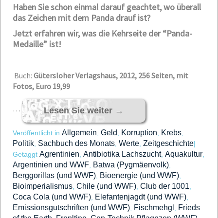
Haben Sie schon einmal darauf geachtet, wo überall
das Zeichen mit dem Panda drauf ist?
Jetzt erfahren wir, was die Kehrseite der “Panda-
Medaille” ist!
Buch:
Gütersloher Verlagshaus, 2012, 256 Seiten, mit
Fotos, Euro 19,99
…
Lesen Sie weiter
→
Allgemein
Geld
Korruption
Krebs
Veröffentlicht in
,
,
,
,
Politik
Sachbuch des Monats
Werte
Zeitgeschichte
,
,
,
|
Agrentinien
Antibiotika Lachszucht
Aquakultur
Getaggt
,
,
,
Argentinien und WWF
Batwa (Pygmäenvolk)
,
,
Berggorillas (und WWF)
Bioenergie (und WWF)
,
,
Bioimperialismus
Chile (und WWF)
Club der 1001
,
,
,
Coca Cola (und WWF)
Elefantenjagdt (und WWF)
,
,
Emissionsgutschriften (und WWF)
Fischmehgl
Frieds
,
,