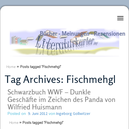
Literaturkurier.net
Bücher - Meinungen - Rezensionen
Home
»
Posts tagged 'Fischmehgl'
Tag Archives:
Fischmehgl
Schwarzbuch WWF – Dunkle
Geschäfte im Zeichen des Panda von
Wilfried Huismann
9. Juni 2012
Ingeborg Gollwitzer
Posted on
von
Home
»
Posts tagged 'Fischmehgl'